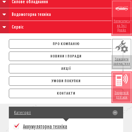
Силове обладнання
Водомоторна техніка
Записатись
на Тест
Сервіс
Драйв
ПРО КОМПАНІЮ
НОВИНИ І ПОРАДИ
Замовити
запчастини
АКЦІЇ
УМОВИ ПОКУПКИ
АВТОМОБІЛІ
Зворотній
КОНТАКТИ
дзвінок
ЛІЗИНГ
КРЕДИТ
Категорії
СТРАХУВАННЯ
КОРПОРАТИВНИМ КЛІЄНТАМ
Аккумуляторна техніка
МОТОЦИКЛИ