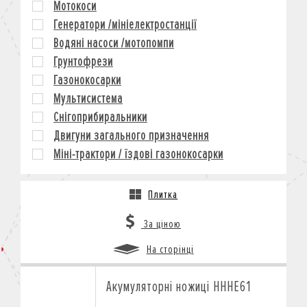
Мотокоси
КРЕДИТ
Генератори /мініелектростанції
СТРАХУВАННЯ
Водяні насоси /мотопомпи
КОРПОРАТИВНИМ КЛІЄНТАМ
Грунтофрези
Газонокосарки
Мультисистема
Снігоприбиральники
Двигуни загального призначення
Міні-трактори / їздові газонокосарки
Плитка
За ціною
На сторінці
Акумуляторні ножиці HHHE61