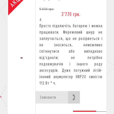
5’630 грн.
3’770 грн.
4
Просто підключіть батарею і можна
працювати. Мережевий шнур не
заплутається, що не розірветься і
не зноситься, неможливо
спіткнутися або випадково
від'єднати; не потрібно
подовжувачів і іншого роду
аксесуарів. Дуже потужний літій-
іонний акумулятор HBP20 ємністю
112 Вт * ч.
Замовити