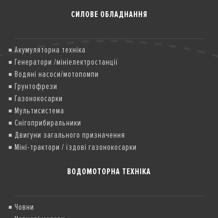
СИЛОВЕ ОБЛАДНАННЯ
Акумуляторна техніка
Генератори /мініелектростанції
Водяні насоси/мотопомпи
Грунтофрези
Газонокосарки
Мультисистема
Снігоприбиральники
Двигуни загального призначення
Міні-трактори / їздові газонокосарки
ВОДОМОТОРНА ТЕХНІКА
Човни