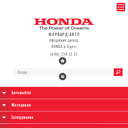
ФОРВАРД-АВТО
Офіційний дилер
HONDA в Одесі
(048) 734 33 33
Автомобілі
Мотоцикли
Екіпірування