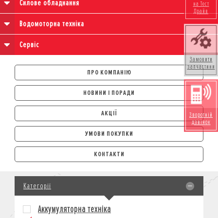
Силове обладнання
на Тест
Драйв
Водомоторна техніка
Сервіс
Замовити
запчастини
ПРО КОМПАНІЮ
НОВИНИ І ПОРАДИ
АКЦІЇ
Зворотній
дзвінок
УМОВИ ПОКУПКИ
АВТОМОБІЛІ
КОНТАКТИ
ЛІЗИНГ
КРЕДИТ
Категорії
СТРАХУВАННЯ
КОРПОРАТИВНИМ КЛІЄНТАМ
Аккумуляторна техніка
МОТОЦИКЛИ