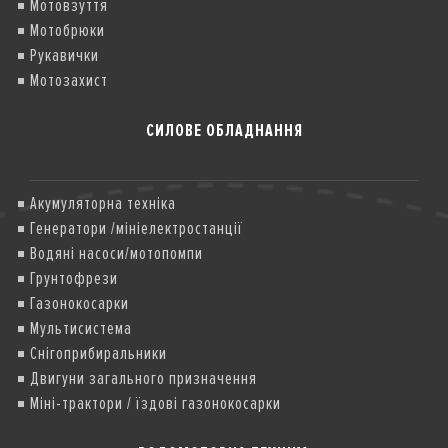
Мотовзуття
Мотобрюки
Рукавички
Мотозахист
СИЛОВЕ ОБЛАДНАННЯ
Акумуляторна техніка
Генератори /мініелектростанції
Водяні насоси/мотопомпи
Грунтофрези
Газонокосарки
Мультисистема
Снігоприбиральники
Двигуни загального призначення
Міні-трактори / їздові газонокосарки