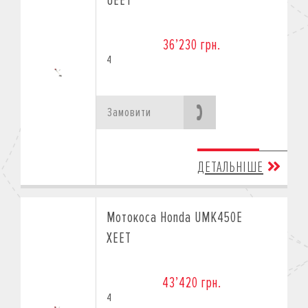
UEET
36’230 грн.
4
Замовити
ДЕТАЛЬНІШЕ
Мотокоса Honda UMK450E
XEET
43’420 грн.
4