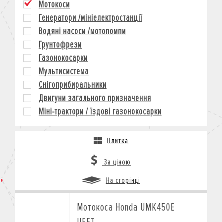
Мотокоси
КРЕДИТ
Генератори /мініелектростанції
СТРАХУВАННЯ
Водяні насоси /мотопомпи
КОРПОРАТИВНИМ КЛІЄНТАМ
Грунтофрези
Газонокосарки
Мультисистема
Снігоприбиральники
Двигуни загального призначення
Міні-трактори / їздові газонокосарки
Плитка
За ціною
На сторінці
Мотокоса Honda UMK450E