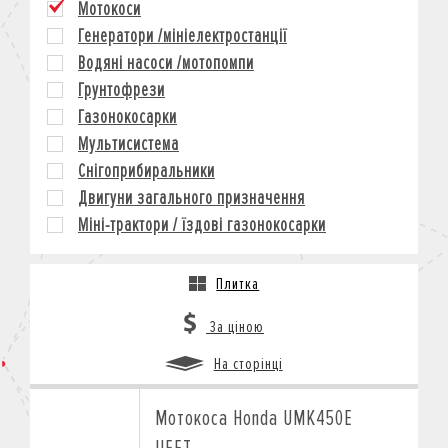
Мотокоси
КРЕДИТ
Генератори /мініелектростанції
СТРАХУВАННЯ
Водяні насоси /мотопомпи
КОРПОРАТИВНИМ КЛІЄНТАМ
Грунтофрези
Газонокосарки
Мультисистема
Снігоприбиральники
Двигуни загального призначення
Міні-трактори / їздові газонокосарки
Плитка
За ціною
На сторінці
Мотокоса Honda UMK450E