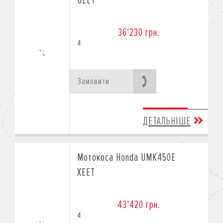
UEET
36’230 грн.
4
Замовити
ДЕТАЛЬНІШЕ
Мотокоса Honda UMK450E
XEET
43’420 грн.
4