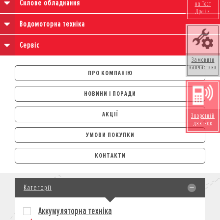
Силове обладнання
на Тест
Драйв
Водомоторна техніка
Сервіс
Замовити
запчастини
ПРО КОМПАНІЮ
НОВИНИ І ПОРАДИ
АКЦІЇ
Зворотній
дзвінок
УМОВИ ПОКУПКИ
АВТОМОБІЛІ
КОНТАКТИ
ЛІЗИНГ
КРЕДИТ
Категорії
СТРАХУВАННЯ
КОРПОРАТИВНИМ КЛІЄНТАМ
Аккумуляторна техніка
МОТОЦИКЛИ