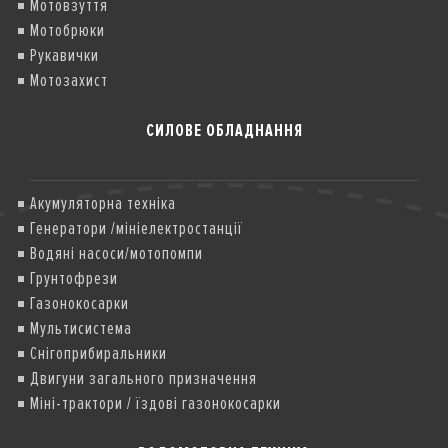
Мотовзуття
Мотобрюки
Рукавички
Мотозахист
СИЛОВЕ ОБЛАДНАННЯ
Акумуляторна техніка
Генератори /мініелектростанції
Водяні насоси/мотопомпи
Грунтофрези
Газонокосарки
Мультисистема
Снігоприбиральники
Двигуни загального призначення
Міні-трактори / їздові газонокосарки