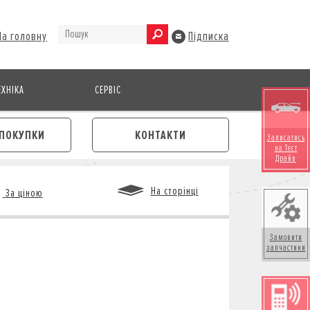
На головну
Підписка
ХНІКА
СЕРВІС
ПОКУПКИ
КОНТАКТИ
Записатись
на Тест
Драйв
На сторінці
За ціною
Замовити
запчастини
М