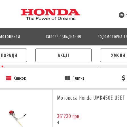
МОТОЦИКЛИ
СИЛОВЕ ОБЛАДНАННЯ
ВОДОМОТОРНА ТЕ
І ПОРАДИ
АКЦІЇ
УМОВИ 
Список
Плитка
АВТОМОБІЛІ
МОТОЦИКЛИ
ЛІЗИНГ
КРЕДИТ
Мотокоса Honda UMK450E UEET
КРЕДИТ
СТРАХУВАННЯ
СТРАХУВАННЯ
КОРПОРАТИВНИМ КЛІЄНТА
КОРПОРАТИВНИМ КЛІЄНТАМ
36’230 грн.
4