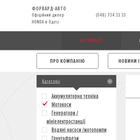
ФОРВАРД-АВТО
Офіційний дилер
(048) 734 33 33
HONDA в Одесі
АВТОМОБІЛІ
ПРО КОМПАНІЮ
НОВИНИ 
Категорії
Аккумуляторна техніка
Мотокоси
Генератори /
мініелектростанції
Водяні насоси /мотопомпи
Грунтофрези