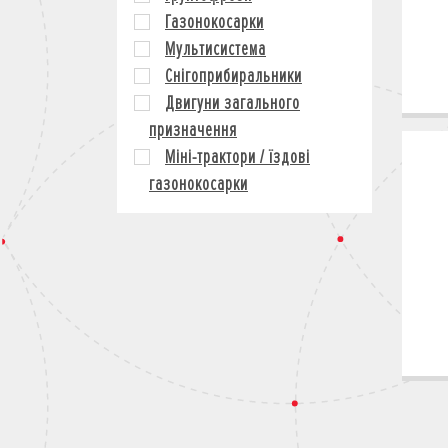
Газонокосарки
Мультисистема
Снігоприбиральники
Двигуни загального
призначення
Міні-трактори / їздові
газонокосарки