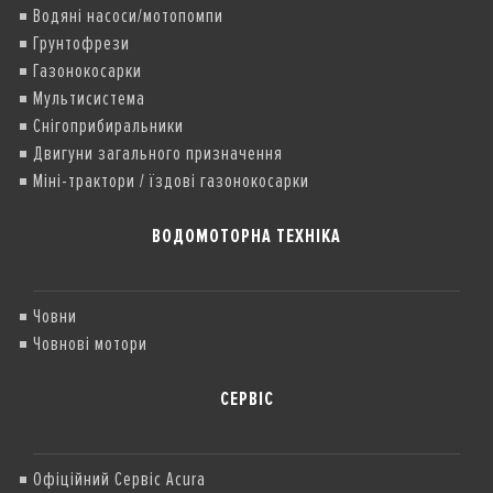
Водяні насоси/мотопомпи
Грунтофрези
Газонокосарки
Мультисистема
Снігоприбиральники
Двигуни загального призначення
Міні-трактори / їздові газонокосарки
ВОДОМОТОРНА ТЕХНІКА
Човни
Човнові мотори
СЕРВІС
Офіційний Сервіс Acura