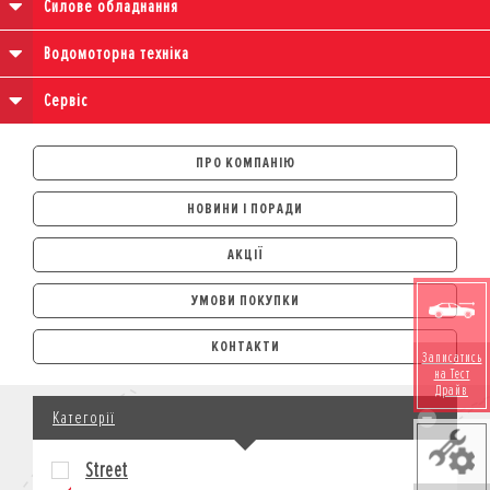
Силове обладнання
Водомоторна техніка
Сервіс
ПРО КОМПАНІЮ
НОВИНИ І ПОРАДИ
АКЦІЇ
УМОВИ ПОКУПКИ
АВТОМОБІЛІ
КОНТАКТИ
Записатись
ЛІЗИНГ
на Тест
Драйв
КРЕДИТ
Категорії
СТРАХУВАННЯ
КОРПОРАТИВНИМ КЛІЄНТАМ
Street
МОТОЦИКЛИ