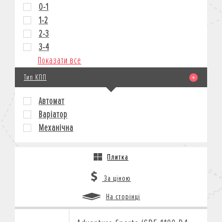
0-1
1-2
2-3
3-4
Показати все
Тип КПП
Автомат
Варіатор
Механічна
Плитка
За ціною
На сторінці