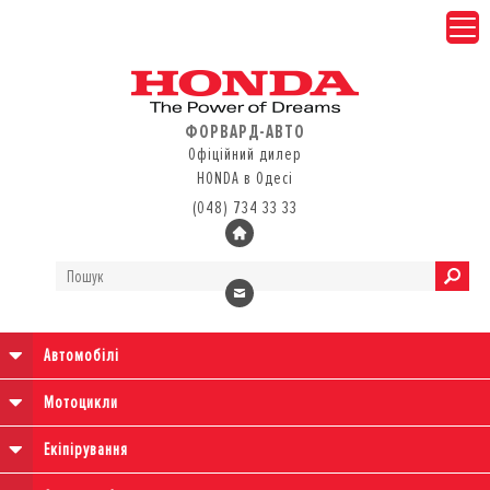
ФОРВАРД-АВТО
Офіційний дилер
HONDA в Одесі
(048) 734 33 33
Автомобілі
Мотоцикли
Екіпірування