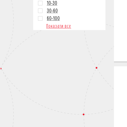
10-30
30-60
60-100
Показати все