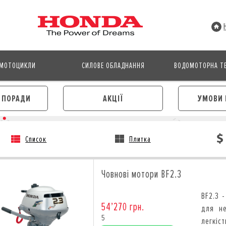
МОТОЦИКЛИ
СИЛОВЕ ОБЛАДНАННЯ
ВОДОМОТОРНА ТЕ
І ПОРАДИ
АКЦІЇ
УМОВИ 
Список
Плитка
АВТОМОБІЛІ
МОТОЦИКЛИ
ЛІЗИНГ
КРЕДИТ
Човнові мотори BF2.3
КРЕДИТ
СТРАХУВАННЯ
СТРАХУВАННЯ
КОРПОРАТИВНИМ КЛІЄНТА
BF2.3 
КОРПОРАТИВНИМ КЛІЄНТАМ
54’270 грн.
для не
5
легкіс