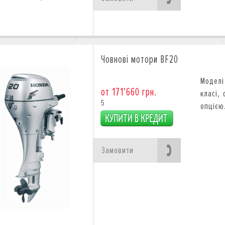
Човнові мотори BF20
Моделі
от 171’660 грн.
класі,
5
опцією
Замовити