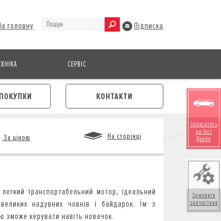
На головну
Підписка
ХНІКА
СЕРВІС
ПОКУПКИ
КОНТАКТИ
Записатись
на Тест
На сторінці
За ціною
Драйв
М
- легкий транспортабельний мотор, ідеальний
Замовити
великих надувних човнів і байдарок. Їм з
запчастини
тю зможе керувати навіть новачок.