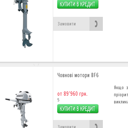
Замовити
Човнові мотори BF6
Якщо з
от 89’960 грн.
пріор
5
виклик
Замовити