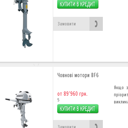
Замовити
Човнові мотори BF6
Якщо з
от 89’960 грн.
пріор
5
виклик
Замовити