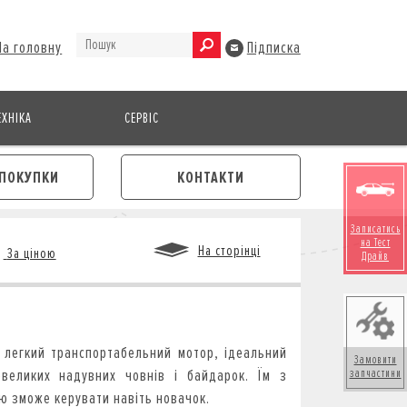
На головну
Підписка
ХНІКА
СЕРВІС
ПОКУПКИ
КОНТАКТИ
Записатись
на Тест
На сторінці
За ціною
Драйв
М
- легкий транспортабельний мотор, ідеальний
Замовити
великих надувних човнів і байдарок. Їм з
запчастини
тю зможе керувати навіть новачок.