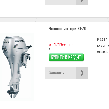
Човнові мотори BF20
Моделі
от 171’660 грн.
класі,
5
опцією
Замовити