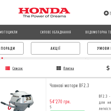
МОТОЦИКЛИ
СИЛОВЕ ОБЛАДНАННЯ
ВОДОМОТОРНА ТЕ
І ПОРАДИ
АКЦІЇ
УМОВИ 
Список
Плитка
АВТОМОБІЛІ
МОТОЦИКЛИ
ЛІЗИНГ
КРЕДИТ
Човнові мотори BF2.3
КРЕДИТ
СТРАХУВАННЯ
СТРАХУВАННЯ
КОРПОРАТИВНИМ КЛІЄНТА
BF2.3 
КОРПОРАТИВНИМ КЛІЄНТАМ
54’270 грн.
для не
5
легкіс