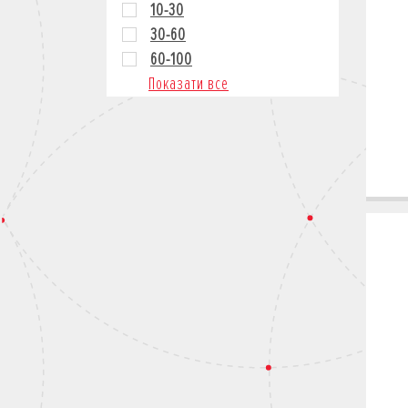
10-30
30-60
60-100
Показати все