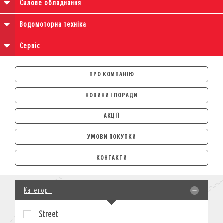
Силове обладнання
Водомоторна техніка
Сервіс
ПРО КОМПАНІЮ
НОВИНИ І ПОРАДИ
АКЦІЇ
УМОВИ ПОКУПКИ
АВТОМОБІЛІ
КОНТАКТИ
ЛІЗИНГ
КРЕДИТ
Категорії
СТРАХУВАННЯ
КОРПОРАТИВНИМ КЛІЄНТАМ
Street
МОТОЦИКЛИ