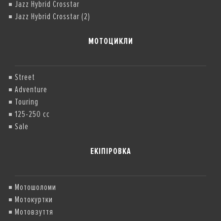
Jazz Hybrid Crosstar
Акційні ціни діють на мотоцикли з
Jazz Hybrid Crosstar (2)
дистриб
’
ютора і до повного роз
мотоциклів 2025 року виробництва.
МОТОЦИКЛИ
Street
Adventure
Touring
125-250 cc
Sale
ЕКІПІРОВКА
Мотошоломи
Мотокуртки
Мотовзуття