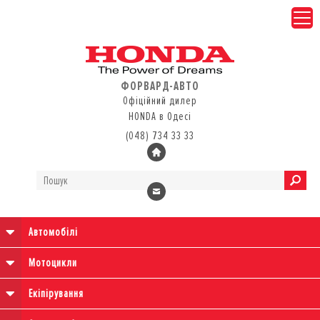
ФОРВАРД-АВТО
Офіційний дилер
HONDA в Одесі
(048) 734 33 33
Автомобілі
Мотоцикли
Екіпірування