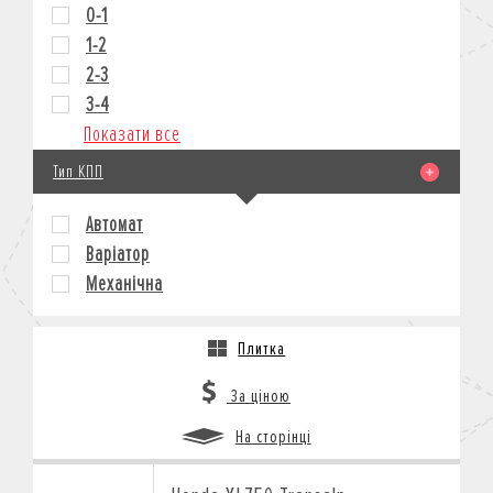
0-1
1-2
2-3
3-4
Показати все
Тип КПП
Автомат
Варіатор
Механічна
Плитка
За ціною
На сторінці