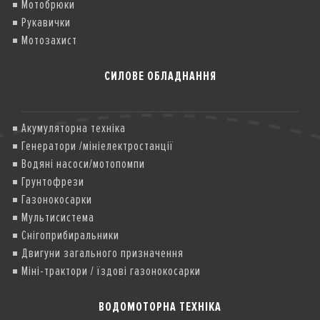
Мотобрюки
Рукавички
Мотозахист
СИЛОВЕ ОБЛАДНАННЯ
Акумуляторна техніка
Генератори /мініелектростанції
Водяні насоси/мотопомпи
Грунтофрези
Газонокосарки
Мультисистема
Снігоприбиральники
Двигуни загального призначення
Міні-трактори / їздові газонокосарки
ВОДОМОТОРНА ТЕХНІКА