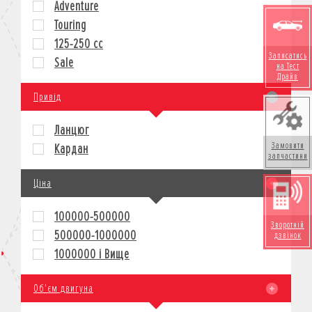
Adventure
КРЕДИТ
Touring
СТРАХУВАННЯ
125-250 cc
КОРПОРАТИВНИМ КЛІЄНТАМ
Записатись
Sale
на Тест
Драйв
Привід
Ланцюг
Замовити
Кардан
запчастини
Ціна
100000-500000
Зворотній
500000-1000000
дзвінок
1000000 і Вище
Об'єм двигуна