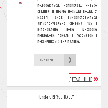
подобаються, наприклад, низьке
Акційні ціни діють на мотоцикли з
сидіння й пряма позиція водія. У
дистриб
’
ютора і до повного роз
моделі також використовується
мотоциклів 2025 року виробництва.
антиблокувальна система ABS і
встановлена нова цифрова
приладова панель з тахометом і
покажчиком рівня палива.
Замовити
ДЕТАЛЬНІШЕ
Honda CRF300 RALLY