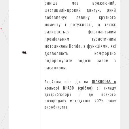
раніше має вражаючий,
шестициліндровий двигун, який
забезпечує лавину крутного
моменту і потужності, а також
залишається флагманським
преміальним туристичним
мотоциклом Honda, з функціями, які
дозволяють комфортно
подорожувати водієві разом з
пасажиром.
Акційніна ціна діє на
GL1800DAS
в
кольорі
NHA30 (срібло)
зі складу
дистриб
’
ютора і до повного
розпродажу мотоциклів 2025 року
виробництва.