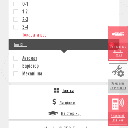
0-1
1-2
2-3
3-4
Показати все
Тип КПП
Записатись
на Тест
Драйв
Автомат
Варіатор
Механічна
Замовити
запчастини
Плитка
За ціною
На сторінці
Зворотній
дзвінок