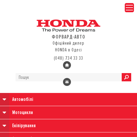
ФОРВАРД-АВТО
Офіційний дилер
HONDA в Одесі
(048) 734 33 33
Автомобілі
Мотоцикли
Екіпірування