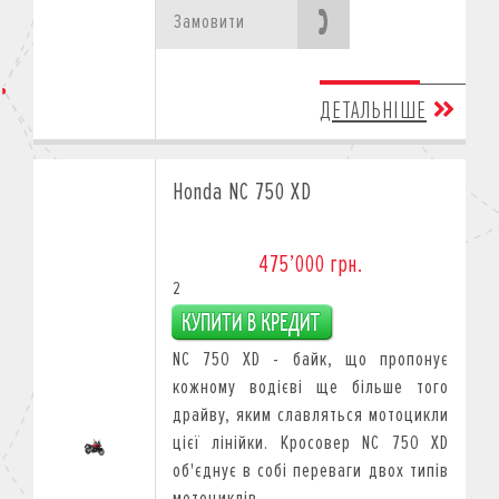
Замовити
ДЕТАЛЬНІШЕ
Honda NC 750 XD
475’000 грн.
2
NC 750 XD - байк, що пропонує
кожному водієві ще більше того
драйву, яким славляться мотоцикли
цієї лінійки. Кросовер NC 750 XD
об'єднує в собі переваги двох типів
мотоциклів.