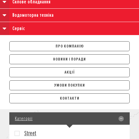
Силове обладнання
Водомоторна техніка
Сервіс
ПРО КОМПАНІЮ
НОВИНИ І ПОРАДИ
АКЦІЇ
УМОВИ ПОКУПКИ
АВТОМОБІЛІ
КОНТАКТИ
ЛІЗИНГ
КРЕДИТ
Категорії
СТРАХУВАННЯ
КОРПОРАТИВНИМ КЛІЄНТАМ
Street
МОТОЦИКЛИ