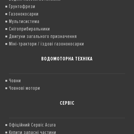
Грунтофрези
Газонокосарки
Мультисистема
Снігоприбиральники
Двигуни загального призначення
Міні-трактори / їздові газонокосарки
ВОДОМОТОРНА ТЕХНІКА
Човни
Човнові мотори
СЕРВІС
Офіційний Сервіс Acura
Купити запасні частини