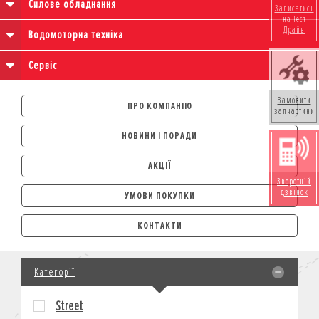
Силове обладнання
Записатись
на Тест
Драйв
Водомоторна техніка
Сервіс
Замовити
ПРО КОМПАНІЮ
запчастини
НОВИНИ І ПОРАДИ
АКЦІЇ
Зворотній
дзвінок
УМОВИ ПОКУПКИ
АВТОМОБІЛІ
КОНТАКТИ
ЛІЗИНГ
КРЕДИТ
Категорії
СТРАХУВАННЯ
КОРПОРАТИВНИМ КЛІЄНТАМ
Street
МОТОЦИКЛИ