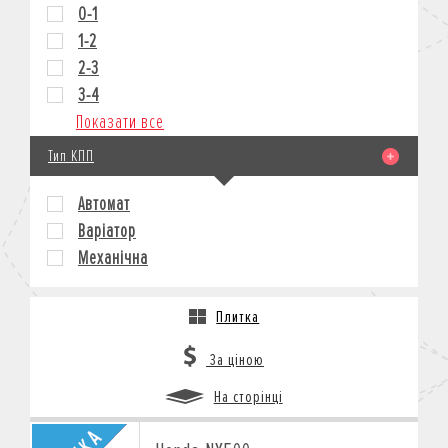
0-1
1-2
2-3
3-4
Показати все
Тип КПП
Автомат
Варіатор
Механічна
Плитка
За ціною
На сторінці