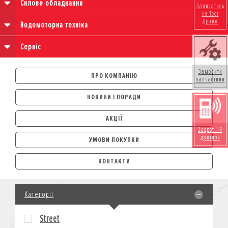
Силове обладнання
Записатись
на Тест
Драйв
Водомоторна техніка
Сервіс
Замовити
ПРО КОМПАНІЮ
запчастини
НОВИНИ І ПОРАДИ
АКЦІЇ
Зворотній
дзвінок
УМОВИ ПОКУПКИ
АВТОМОБІЛІ
КОНТАКТИ
ЛІЗИНГ
КРЕДИТ
Категорії
СТРАХУВАННЯ
КОРПОРАТИВНИМ КЛІЄНТАМ
Street
МОТОЦИКЛИ