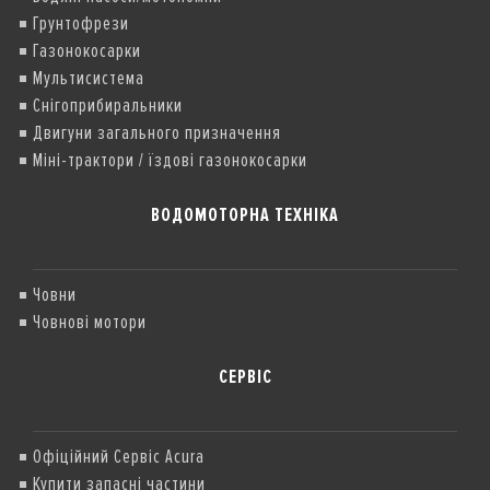
Грунтофрези
Газонокосарки
Мультисистема
Снігоприбиральники
Двигуни загального призначення
Міні-трактори / їздові газонокосарки
ВОДОМОТОРНА ТЕХНІКА
Човни
Човнові мотори
СЕРВІС
Офіційний Сервіс Acura
Купити запасні частини