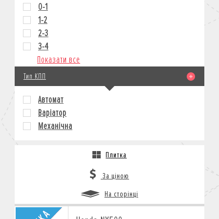
0-1
1-2
2-3
3-4
Показати все
Тип КПП
Автомат
Варіатор
Механічна
Плитка
За ціною
На сторінці