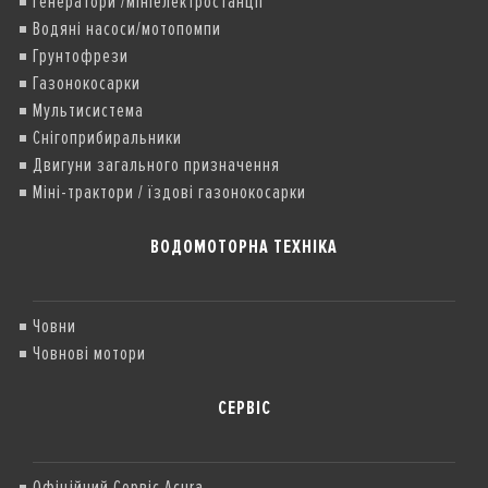
Генератори /мініелектростанції
Водяні насоси/мотопомпи
Грунтофрези
Газонокосарки
Мультисистема
Снігоприбиральники
Двигуни загального призначення
Міні-трактори / їздові газонокосарки
ВОДОМОТОРНА ТЕХНІКА
Човни
Човнові мотори
СЕРВІС
Офіційний Сервіс Acura