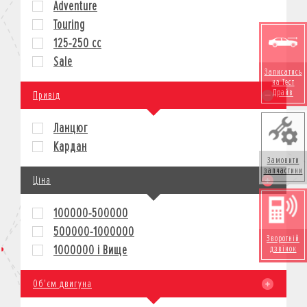
Adventure
КРЕДИТ
Touring
СТРАХУВАННЯ
125-250 cc
КОРПОРАТИВНИМ КЛІЄНТАМ
Sale
Записатись
на Тест
Драйв
Привід
Ланцюг
Кардан
Замовити
запчастини
Ціна
100000-500000
500000-1000000
Зворотній
1000000 і Вище
дзвінок
Об'єм двигуна