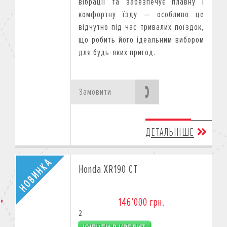
вібрації та забезпечує плавну і
дистриб
’
ютора і до повного роз
комфортну їзду — особливо це
мотоциклів 2025 року виробництва.
відчутно під час тривалих поїздок,
що робить його ідеальним вибором
для будь-яких пригод.
Замовити
ДЕТАЛЬНІШЕ
Honda XR190 CT
146’000 грн.
2