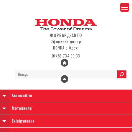
ФОРВАРД-АВТО
Офіційний дилер
HONDA в Одесі
(048) 734 33 33
Автомобілі
Мотоцикли
Екіпірування