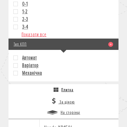
0-1
1-2
2-3
3-4
Показати все
Тип КПП
Автомат
Варіатор
Механічна
Плитка
За ціною
На сторінці