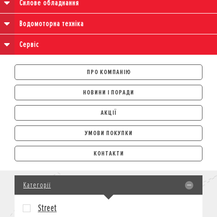
Силове обладнання
Водомоторна техніка
Сервіс
ПРО КОМПАНІЮ
НОВИНИ І ПОРАДИ
АКЦІЇ
УМОВИ ПОКУПКИ
АВТОМОБІЛІ
КОНТАКТИ
ЛІЗИНГ
КРЕДИТ
Категорії
СТРАХУВАННЯ
КОРПОРАТИВНИМ КЛІЄНТАМ
Street
МОТОЦИКЛИ