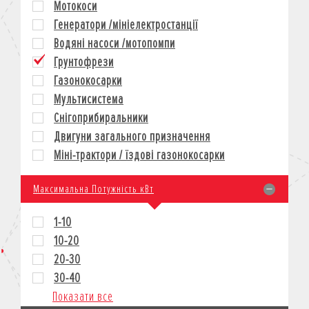
Мотокоси
КРЕДИТ
Генератори /мініелектростанції
СТРАХУВАННЯ
Водяні насоси /мотопомпи
КОРПОРАТИВНИМ КЛІЄНТАМ
Грунтофрези
Газонокосарки
Мультисистема
Снігоприбиральники
Двигуни загального призначення
Міні-трактори / їздові газонокосарки
Максимальна Потужність кВт
1-10
10-20
20-30
30-40
Показати все