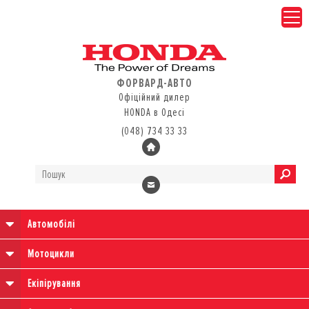
ФОРВАРД-АВТО
Офіційний дилер
HONDA в Одесі
(048) 734 33 33
Автомобілі
Мотоцикли
Екіпірування