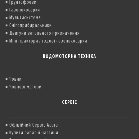
Грунтофрези
Газонокосарки
Мультисистема
Снігоприбиральники
Двигуни загального призначення
Міні-трактори / їздові газонокосарки
ВОДОМОТОРНА ТЕХНІКА
Човни
Човнові мотори
СЕРВІС
Офіційний Сервіс Acura
Купити запасні частини