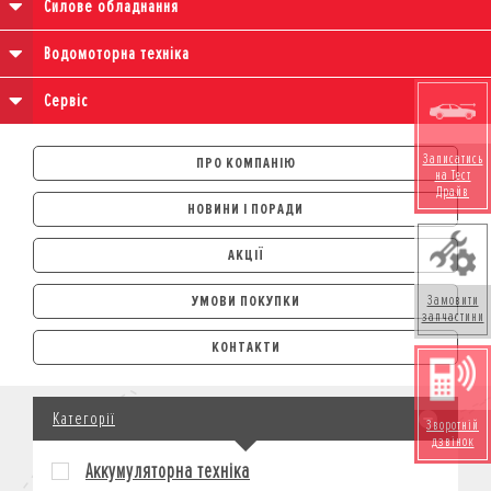
Силове обладнання
Водомоторна техніка
Сервіс
Записатись
ПРО КОМПАНІЮ
на Тест
Драйв
НОВИНИ І ПОРАДИ
АКЦІЇ
Замовити
УМОВИ ПОКУПКИ
запчастини
АВТОМОБІЛІ
КОНТАКТИ
ЛІЗИНГ
КРЕДИТ
Категорії
СТРАХУВАННЯ
Зворотній
дзвінок
КОРПОРАТИВНИМ КЛІЄНТАМ
Аккумуляторна техніка
МОТОЦИКЛИ