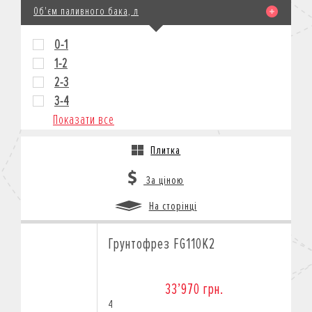
Об'єм паливного бака, л
0-1
1-2
2-3
3-4
Показати все
Плитка
За ціною
На сторінці
Грунтофрез FG110K2
33’970 грн.
4