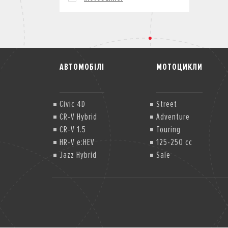
АВТОМОБІЛІ
МОТОЦИКЛИ
Civic 4D
Street
CR-V Hybrid
Adventure
CR-V 1.5
Touring
HR-V e:HEV
125-250 cc
Jazz Hybrid
Sale
Jazz Hybrid Crosstar
Jazz Hybrid Crosstar (2)