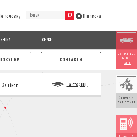
На головну
Підписка
ХНІКА
СЕРВІС
Записатись
на Тест
ПОКУПКИ
КОНТАКТИ
Драйв
На сторінці
За ціною
Замовити
запчастини
М