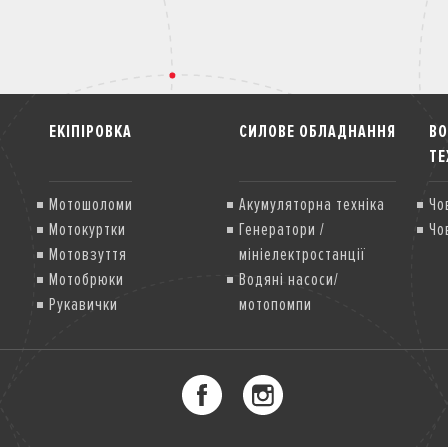
ЕКІПІРОВКА
СИЛОВЕ ОБЛАДНАННЯ
В
ТЕ
Мотошоломи
Акумуляторна техніка
Чо
Мотокуртки
Генератори /
Чо
Мотовзуття
мініелектростанції
Мотобрюки
Водяні насоси/
Рукавички
мотопомпи
Мотозахист
Грунтофрези
Газонокосарки
Мультисистема
Снігоприбиральники
Двигуни загального