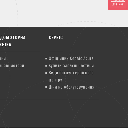
Зворотній
дзвінок
ОДОМОТОРНА
СЕРВІС
ХНІКА
вни
Офіційний Сервіс Acura
внові мотори
Купити запасні частини
Види послуг сервісного
центру
Ціни на обслуговування
Передзакупівельна
діагностика
Спеціальні сервісні
компанії
Гарантія