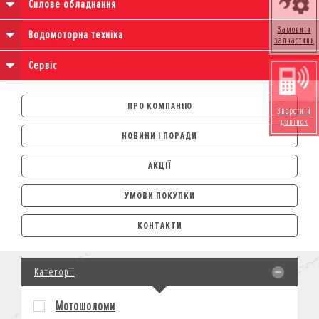
Силове обладнання
Замовити
Водомоторна техніка
запчастини
Сервіс
ПРО КОМПАНІЮ
Зворотній
дзвінок
НОВИНИ І ПОРАДИ
АКЦІЇ
УМОВИ ПОКУПКИ
АВТОМОБІЛІ
КОНТАКТИ
ЛІЗИНГ
КРЕДИТ
Категорії
СТРАХУВАННЯ
КОРПОРАТИВНИМ КЛІЄНТАМ
Мотошоломи
МОТОЦИКЛИ