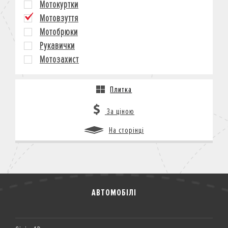
Мотокуртки
КРЕДИТ
Мотовзуття
СТРАХУВАННЯ
Мотобрюки
КОРПОРАТИВНИМ КЛІЄНТАМ
Рукавички
Мотозахист
Плитка
За ціною
На сторінці
АВТОМОБІЛІ