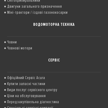
Снігоприбиральники
Двигуни загального призначення
Міні-трактори / їздові газонокосарки
ВОДОМОТОРНА ТЕХНІКА
Човни
Човнові мотори
СЕРВІС
Офіційний Сервіс Acura
Купити запасні частини
Види послуг сервісного центру
Ціни на обслуговування
Передзакупівельна діагностика
Спеціальні сервісні компанії