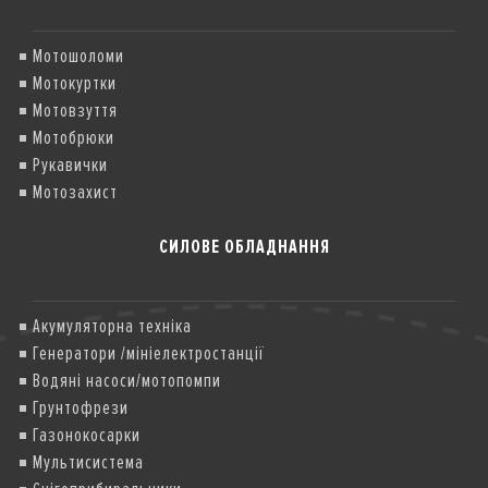
Мотошоломи
Мотокуртки
Мотовзуття
Мотобрюки
Рукавички
Мотозахист
СИЛОВЕ ОБЛАДНАННЯ
Акумуляторна техніка
Генератори /мініелектростанції
Водяні насоси/мотопомпи
Грунтофрези
Газонокосарки
Мультисистема