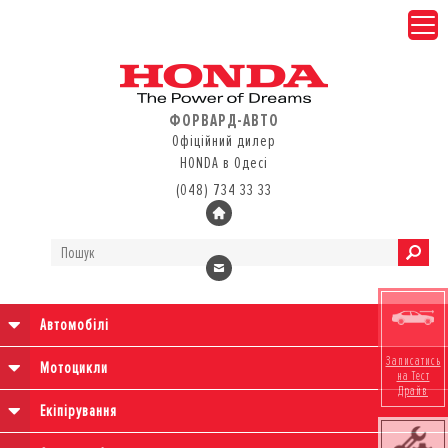
ФОРВАРД-АВТО
Офіційний дилер
HONDA в Одесі
(048) 734 33 33
Автомобілі
Записатись
Мотоцикли
на Тест
Драйв
Екіпірування