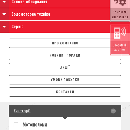
Силове обладнання
Замовити
Водомоторна техніка
запчастини
Сервіс
ПРО КОМПАНІЮ
Зворотній
дзвінок
НОВИНИ І ПОРАДИ
АКЦІЇ
УМОВИ ПОКУПКИ
АВТОМОБІЛІ
КОНТАКТИ
ЛІЗИНГ
КРЕДИТ
Категорії
СТРАХУВАННЯ
КОРПОРАТИВНИМ КЛІЄНТАМ
Мотошоломи
МОТОЦИКЛИ