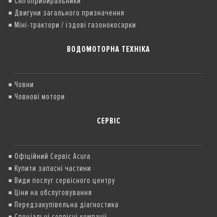
Снігоприбиральники
Двигуни загального призначення
Міні-трактори / їздові газонокосарки
ВОДОМОТОРНА ТЕХНІКА
Човни
Човнові мотори
СЕРВІС
Офіційний Сервіс Acura
Купити запасні частини
Види послуг сервісного центру
Ціни на обслуговування
Передзакупівельна діагностика
Спеціальні сервісні компанії