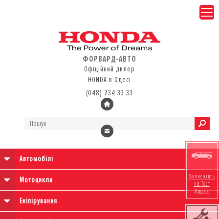
ФОРВАРД-АВТО
Офіційний дилер
HONDA в Одесі
(048) 734 33 33
Автомобілі
Записатись
Мотоцикли
на Тест
Драйв
Екіпірування