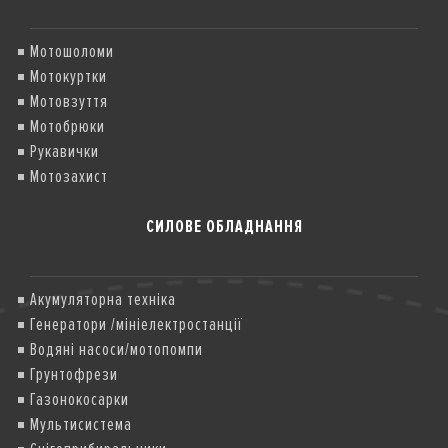
Мотошоломи
Мотокуртки
Мотовзуття
Мотобрюки
Рукавички
Мотозахист
СИЛОВЕ ОБЛАДНАННЯ
Акумуляторна техніка
Генератори /мініелектростанції
Водяні насоси/мотопомпи
Грунтофрези
Газонокосарки
Мультисистема