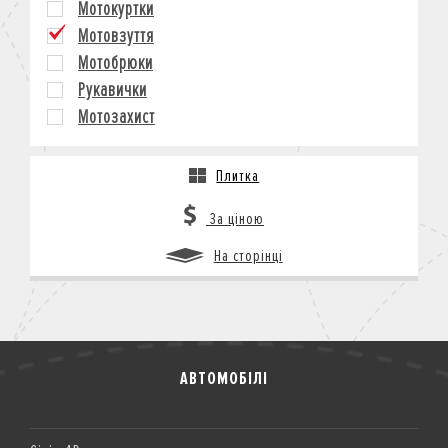
Мотокуртки
КРЕДИТ
Мотовзуття
СТРАХУВАННЯ
Мотобрюки
КОРПОРАТИВНИМ КЛІЄНТАМ
Рукавички
Мотозахист
Плитка
За ціною
На сторінці
АВТОМОБІЛІ