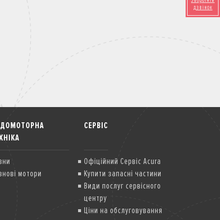
Зворотній
дзвінок
ОДОМОТОРНА
СЕРВІС
ХНІКА
вни
Офіційний Сервіс Acura
внові мотори
Купити запасні частини
Види послуг сервісного
центру
Ціни на обслуговування