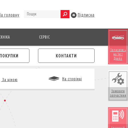
На головну
Підписка
ХНІКА
СЕРВІС
Записатись
на Тест
ПОКУПКИ
КОНТАКТИ
Драйв
На сторінці
За ціною
Замовити
запчастини
М