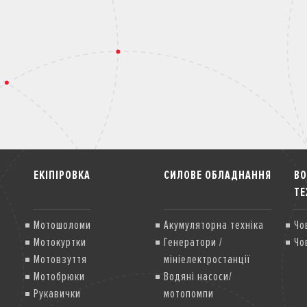
ЕКІПІРОВКА
СИЛОВЕ ОБЛАДНАННЯ
В
ТЕ
Мотошоломи
Акумуляторна техніка
Чо
Мотокуртки
Генератори /
Чо
Мотовзуття
мініелектростанції
Мотобрюки
Водяні насоси/
Рукавички
мотопомпи