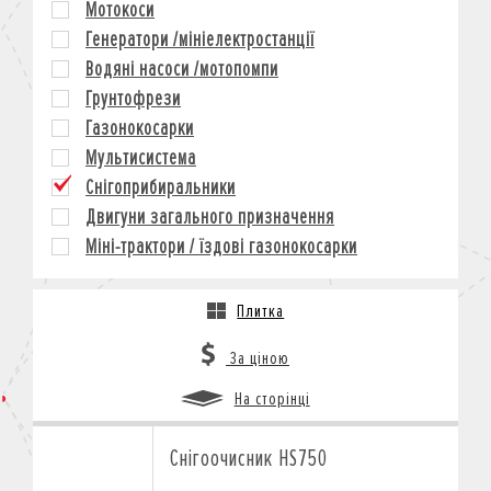
Мотокоси
КРЕДИТ
Генератори /мініелектростанції
СТРАХУВАННЯ
Водяні насоси /мотопомпи
КОРПОРАТИВНИМ КЛІЄНТАМ
Грунтофрези
Газонокосарки
Мультисистема
Снігоприбиральники
Двигуни загального призначення
Міні-трактори / їздові газонокосарки
Плитка
За ціною
На сторінці
Снігоочисник HS750