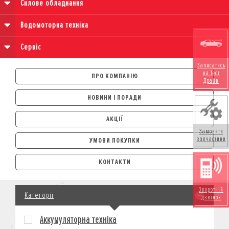
Силове обладнання
Водомоторна техніка
Сервіс
Записатись
на Тест
ПРО КОМПАНІЮ
Драйв
НОВИНИ І ПОРАДИ
АКЦІЇ
Замовити
запчастини
УМОВИ ПОКУПКИ
АВТОМОБІЛІ
КОНТАКТИ
ЛІЗИНГ
КРЕДИТ
Зворотній
Категорії
СТРАХУВАННЯ
дзвінок
КОРПОРАТИВНИМ КЛІЄНТАМ
Аккумуляторна техніка
МОТОЦИКЛИ