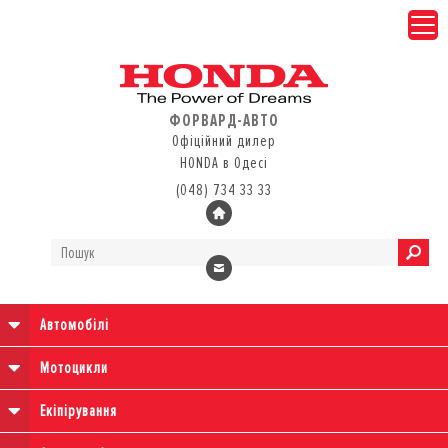
ФОРВАРД-АВТО
Офіційний дилер
HONDA в Одесі
(048) 734 33 33
Автомобілі
Мотоцикли
Екіпірування