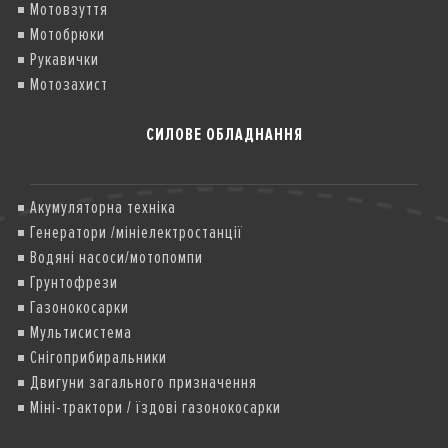
Мотовзуття
Мотобрюки
Рукавички
Мотозахист
СИЛОВЕ ОБЛАДНАННЯ
Акумуляторна техніка
Генератори /мініелектростанції
Водяні насоси/мотопомпи
Грунтофрези
Газонокосарки
Мультисистема
Снігоприбиральники
Двигуни загального призначення
Міні-трактори / їздові газонокосарки