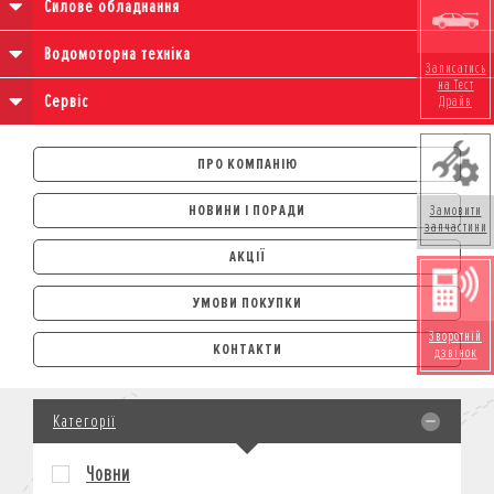
Силове обладнання
Водомоторна техніка
Записатись
на Тест
Сервіс
Драйв
ПРО КОМПАНІЮ
НОВИНИ І ПОРАДИ
Замовити
запчастини
АКЦІЇ
УМОВИ ПОКУПКИ
АВТОМОБІЛІ
Зворотній
КОНТАКТИ
дзвінок
ЛІЗИНГ
КРЕДИТ
Категорії
СТРАХУВАННЯ
КОРПОРАТИВНИМ КЛІЄНТАМ
Човни
МОТОЦИКЛИ