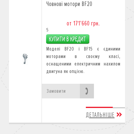
Човнові мотори BF20
от 171’660 грн.
5
Моделі BF20 і BF15 є єдиними
моторами в своєму класі,
оснащеними електричним нахилом
двигуна як опцією.
Замовити
ДЕТАЛЬНІШЕ