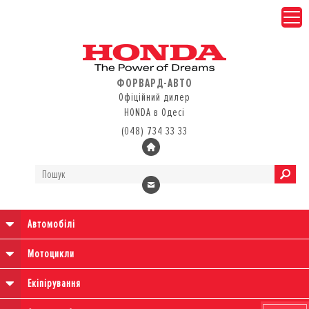
ФОРВАРД-АВТО
Офіційний дилер
HONDA в Одесі
(048) 734 33 33
Автомобілі
Мотоцикли
Екіпірування