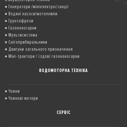
Генератори /мініелектростанції
Водяні насоси/мотопомпи
Грунтофрези
Газонокосарки
Мультисистема
Снігоприбиральники
Двигуни загального призначення
Міні-трактори / їздові газонокосарки
ВОДОМОТОРНА ТЕХНІКА
Човни
Човнові мотори
СЕРВІС