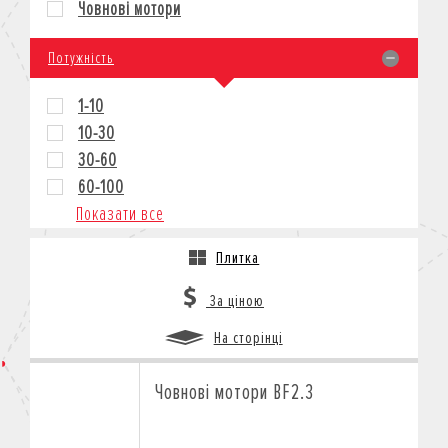
Човнові мотори
КРЕДИТ
СТРАХУВАННЯ
Потужність
КОРПОРАТИВНИМ КЛІЄНТАМ
1-10
10-30
30-60
60-100
Показати все
Плитка
За ціною
На сторінці
Човнові мотори BF2.3