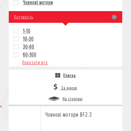
Човнові мотори
КРЕДИТ
СТРАХУВАННЯ
Потужність
КОРПОРАТИВНИМ КЛІЄНТАМ
1-10
10-30
30-60
60-100
Показати все
Плитка
За ціною
На сторінці
Човнові мотори BF2.3