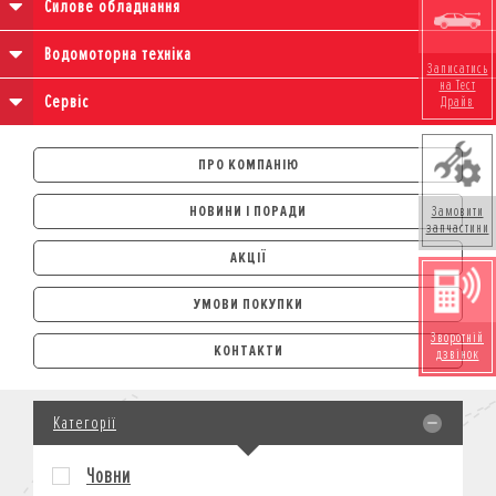
Силове обладнання
Водомоторна техніка
Записатись
на Тест
Сервіс
Драйв
ПРО КОМПАНІЮ
НОВИНИ І ПОРАДИ
Замовити
запчастини
АКЦІЇ
УМОВИ ПОКУПКИ
АВТОМОБІЛІ
Зворотній
КОНТАКТИ
дзвінок
ЛІЗИНГ
КРЕДИТ
Категорії
СТРАХУВАННЯ
КОРПОРАТИВНИМ КЛІЄНТАМ
Човни
МОТОЦИКЛИ