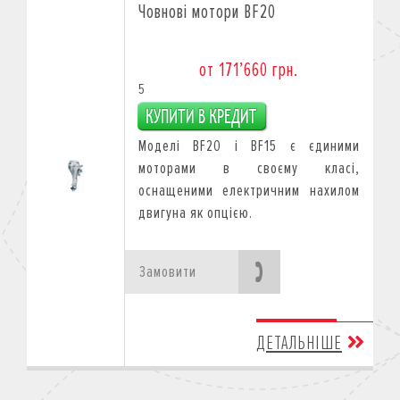
Човнові мотори BF20
от 171’660 грн.
5
Моделі BF20 і BF15 є єдиними
моторами в своєму класі,
оснащеними електричним нахилом
двигуна як опцією.
Замовити
ДЕТАЛЬНІШЕ