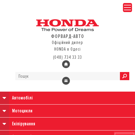
ФОРВАРД-АВТО
Офіційний дилер
HONDA в Одесі
(048) 734 33 33
Автомобілі
Мотоцикли
Екіпірування