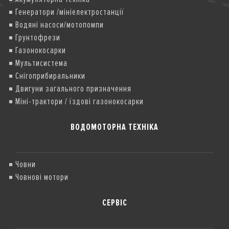
Генератори /мініелектростанції
Водяні насоси/мотопомпи
Грунтофрези
Газонокосарки
Мультисистема
Снігоприбиральники
Двигуни загального призначення
Міні-трактори / їздові газонокосарки
ВОДОМОТОРНА ТЕХНІКА
Човни
Човнові мотори
СЕРВІС