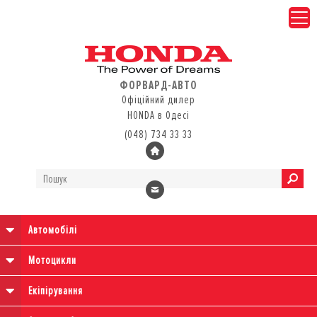
ФОРВАРД-АВТО
Офіційний дилер
HONDA в Одесі
(048) 734 33 33
Автомобілі
Мотоцикли
Екіпірування