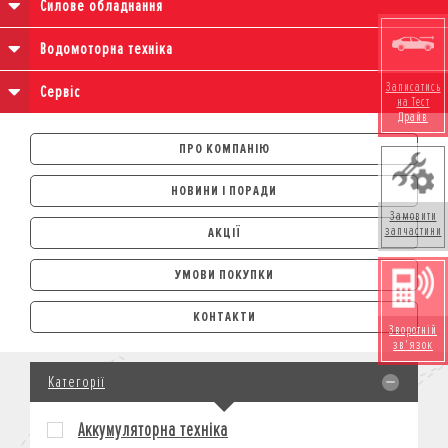
Силове обладнання
Водомоторна техніка
Записатись
Сервіс
на Тест
Драйв
ПРО КОМПАНІЮ
НОВИНИ І ПОРАДИ
Замовити
запчастини
АКЦІЇ
УМОВИ ПОКУПКИ
АВТОМОБІЛІ
КОНТАКТИ
Зворотній
ЛІЗИНГ
зв'язок
КРЕДИТ
Категорії
СТРАХУВАННЯ
КОРПОРАТИВНИМ КЛІЄНТАМ
Аккумуляторна техніка
МОТОЦИКЛИ