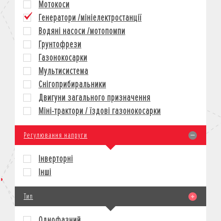
Мотокоси
КРЕДИТ
Генератори /мініелектростанції
СТРАХУВАННЯ
Водяні насоси /мотопомпи
КОРПОРАТИВНИМ КЛІЄНТАМ
Грунтофрези
Газонокосарки
Мультисистема
Снігоприбиральники
Двигуни загального призначення
Міні-трактори / їздові газонокосарки
Регулювання напруги
Інверторні
Інші
Тип
Однофазний