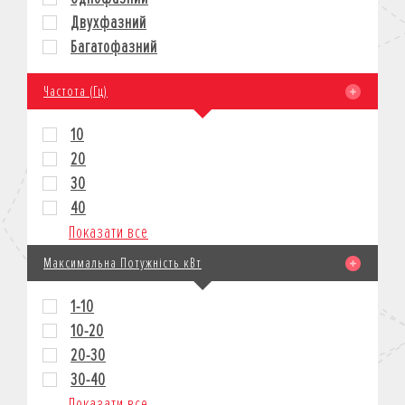
Двухфазний
Багатофазний
Частота (Гц)
10
20
30
40
Показати все
Максимальна Потужність кВт
1-10
10-20
20-30
30-40
Показати все