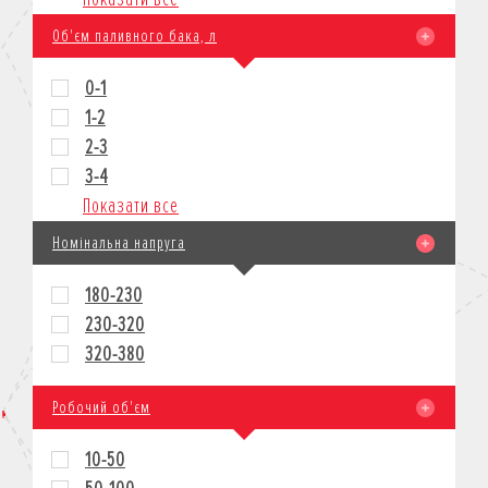
Об'єм паливного бака, л
0-1
1-2
2-3
3-4
Показати все
Номінальна напруга
180-230
230-320
320-380
Робочий об'єм
10-50