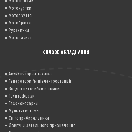
Мотошоломи
Мотокуртки
Мотовзуття
Мотобрюки
Рукавички
Мотозахист
СИЛОВЕ ОБЛАДНАННЯ
Акумуляторна техніка
Генератори /мініелектростанції
Водяні насоси/мотопомпи
Грунтофрези
Газонокосарки
Мультисистема
Снігоприбиральники
Двигуни загального призначення