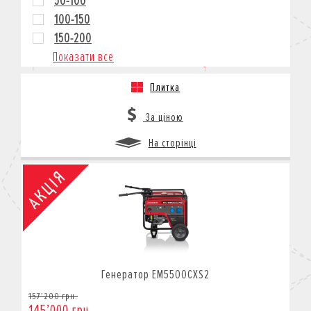
50-100
100-150
150-200
Показати все
Плитка
За ціною
На сторінці
Генератор EM5500CXS2
157’200 грн.
145’000 грн.