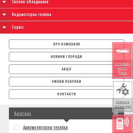
Силове обладнання
Водомоторна техніка
Сервіс
ПРО КОМПАНІЮ
НОВИНИ І ПОРАДИ
Записатись
на Тест
АКЦІЇ
Драйв
УМОВИ ПОКУПКИ
АВТОМОБІЛІ
КОНТАКТИ
ЛІЗИНГ
Замовити
КРЕДИТ
запчастини
Категорії
СТРАХУВАННЯ
КОРПОРАТИВНИМ КЛІЄНТАМ
Аккумуляторна техніка
МОТОЦИКЛИ