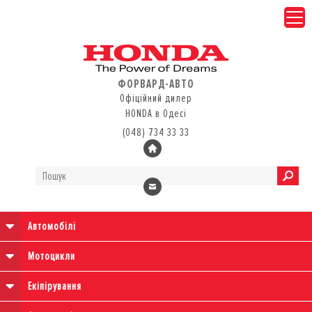
ФОРВАРД-АВТО
Офіційний дилер
HONDA в Одесі
(048) 734 33 33
Автомобілі
Мотоцикли
Екіпірування