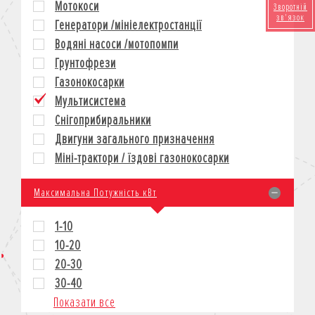
Мотокоси
Зворотній
КРЕДИТ
зв'язок
Генератори /мініелектростанції
СТРАХУВАННЯ
Водяні насоси /мотопомпи
КОРПОРАТИВНИМ КЛІЄНТАМ
Грунтофрези
Газонокосарки
Мультисистема
Снігоприбиральники
Двигуни загального призначення
Міні-трактори / їздові газонокосарки
Максимальна Потужність кВт
1-10
10-20
20-30
30-40
Показати все