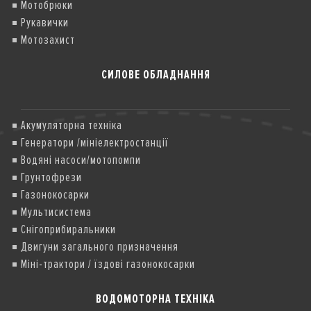
Мотобрюки
Рукавички
Мотозахист
СИЛОВЕ ОБЛАДНАННЯ
Акумуляторна техніка
Генератори /мініелектростанції
Водяні насоси/мотопомпи
Грунтофрези
Газонокосарки
Мультисистема
Снігоприбиральники
Двигуни загального призначення
Міні-трактори / їздові газонокосарки
ВОДОМОТОРНА ТЕХНІКА