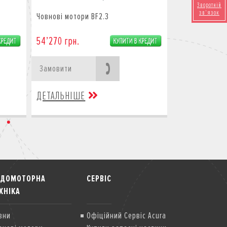
Зворотній
зв'язок
Човнові мотори BF2.3
54’270 грн.
Замовити
ДЕТАЛЬНІШЕ
ОДОМОТОРНА
СЕРВІС
ХНІКА
вни
Офіційний Сервіс Acura