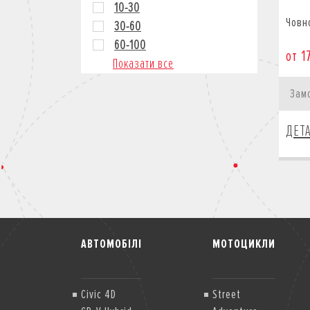
10-30
Човн
30-60
60-100
от 1
Показати все
Зам
ДЕТ
АВТОМОБІЛІ
МОТОЦИКЛИ
Civic 4D
Street