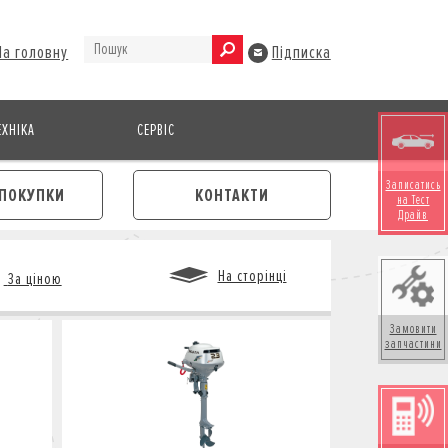
На головну
Підписка
ХНІКА
СЕРВІС
Записатись
ПОКУПКИ
КОНТАКТИ
на Тест
Драйв
На сторінці
За ціною
Замовити
запчастини
М