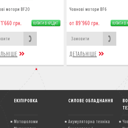
ові мотори BF20
Човнові мотори BF6
71’660 грн.
от 89’960 грн.
овити
Замовити
АЛЬНІШЕ
ДЕТАЛЬНІШЕ
ЕКІПІРОВКА
СИЛОВЕ ОБЛАДНАННЯ
В
ТЕ
Мотошоломи
Акумуляторна техніка
Чо