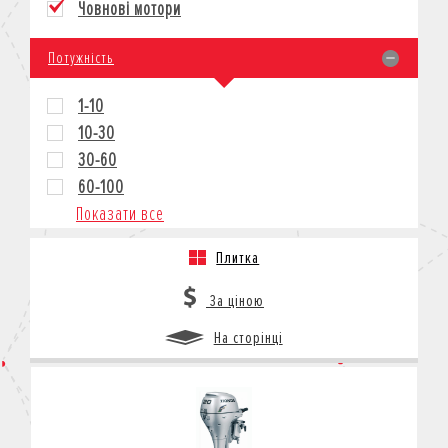
Човнові мотори
КРЕДИТ
СТРАХУВАННЯ
Потужність
КОРПОРАТИВНИМ КЛІЄНТАМ
1-10
10-30
30-60
60-100
Показати все
Плитка
За ціною
На сторінці