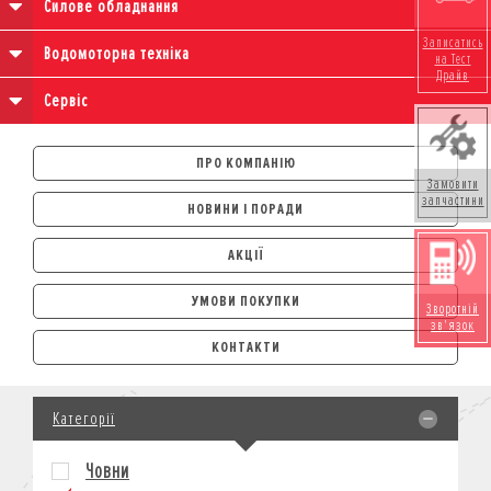
Силове обладнання
Записатись
Водомоторна техніка
на Тест
Драйв
Сервіс
ПРО КОМПАНІЮ
Замовити
запчастини
НОВИНИ І ПОРАДИ
АКЦІЇ
УМОВИ ПОКУПКИ
Зворотній
зв'язок
АВТОМОБІЛІ
КОНТАКТИ
ЛІЗИНГ
КРЕДИТ
Категорії
СТРАХУВАННЯ
КОРПОРАТИВНИМ КЛІЄНТАМ
Човни
МОТОЦИКЛИ