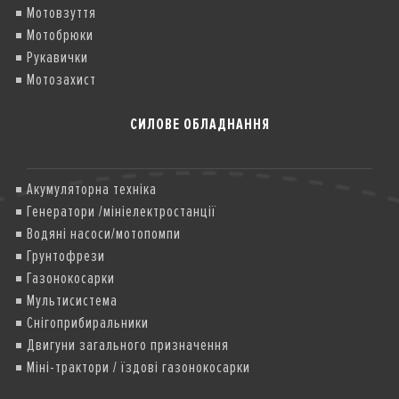
Мотовзуття
Мотобрюки
Рукавички
Мотозахист
СИЛОВЕ ОБЛАДНАННЯ
Акумуляторна техніка
Генератори /мініелектростанції
Водяні насоси/мотопомпи
Грунтофрези
Газонокосарки
Мультисистема
Снігоприбиральники
Двигуни загального призначення
Міні-трактори / їздові газонокосарки