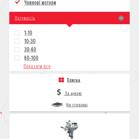
Човнові мотори
КРЕДИТ
СТРАХУВАННЯ
Потужність
КОРПОРАТИВНИМ КЛІЄНТАМ
1-10
10-30
30-60
60-100
Показати все
Плитка
За ціною
На сторінці