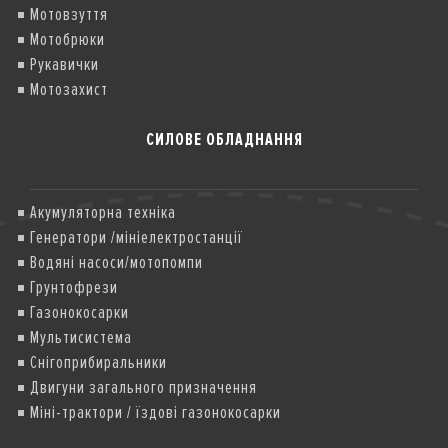
Мотовзуття
Мотобрюки
Рукавички
Мотозахист
СИЛОВЕ ОБЛАДНАННЯ
Акумуляторна техніка
Генератори /мініелектростанції
Водяні насоси/мотопомпи
Грунтофрези
Газонокосарки
Мультисистема
Снігоприбиральники
Двигуни загального призначення
Міні-трактори / їздові газонокосарки