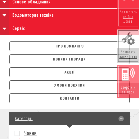
Силове обладнання
Записатись
Водомоторна техніка
на Тест
Драйв
Сервіс
ПРО КОМПАНІЮ
Замовити
запчастини
НОВИНИ І ПОРАДИ
АКЦІЇ
УМОВИ ПОКУПКИ
Зворотній
зв'язок
АВТОМОБІЛІ
КОНТАКТИ
ЛІЗИНГ
КРЕДИТ
Категорії
СТРАХУВАННЯ
КОРПОРАТИВНИМ КЛІЄНТАМ
Човни
МОТОЦИКЛИ