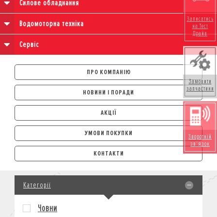
Силове обладнання
Записатись
Водомоторна техніка
на Тест
Драйв
Сервіс
ПРО КОМПАНІЮ
Замовити
запчастини
НОВИНИ І ПОРАДИ
АКЦІЇ
УМОВИ ПОКУПКИ
Зворотній
зв'язок
АВТОМОБІЛІ
КОНТАКТИ
ЛІЗИНГ
КРЕДИТ
Категорії
СТРАХУВАННЯ
КОРПОРАТИВНИМ КЛІЄНТАМ
Човни
МОТОЦИКЛИ