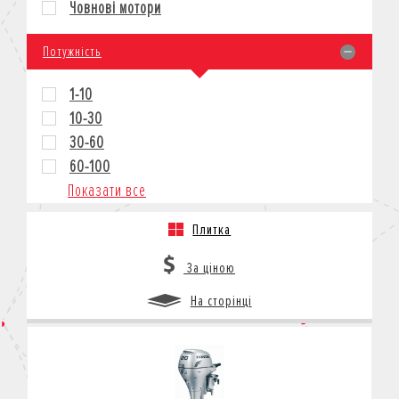
Човнові мотори
КРЕДИТ
СТРАХУВАННЯ
Потужність
КОРПОРАТИВНИМ КЛІЄНТАМ
1-10
10-30
30-60
60-100
Показати все
Плитка
За ціною
На сторінці