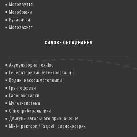
Мотовзуття
Мотобрюки
Рукавички
Мотозахист
СИЛОВЕ ОБЛАДНАННЯ
Акумуляторна техніка
Генератори /мініелектростанції
Водяні насоси/мотопомпи
Грунтофрези
Газонокосарки
Мультисистема
Снігоприбиральники
Двигуни загального призначення
Міні-трактори / їздові газонокосарки