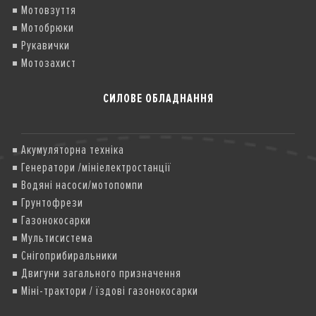
Мотовзуття
Мотобрюки
Рукавички
Мотозахист
СИЛОВЕ ОБЛАДНАННЯ
Акумуляторна техніка
Генератори /мініелектростанції
Водяні насоси/мотопомпи
Грунтофрези
Газонокосарки
Мультисистема
Снігоприбиральники
Двигуни загального призначення
Міні-трактори / їздові газонокосарки