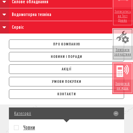
Силове обладнання
Записатись
Водомоторна техніка
на Тест
Драйв
Сервіс
ПРО КОМПАНІЮ
Замовити
запчастини
НОВИНИ І ПОРАДИ
АКЦІЇ
УМОВИ ПОКУПКИ
Зворотній
зв'язок
АВТОМОБІЛІ
КОНТАКТИ
ЛІЗИНГ
КРЕДИТ
Категорії
СТРАХУВАННЯ
КОРПОРАТИВНИМ КЛІЄНТАМ
Човни
МОТОЦИКЛИ