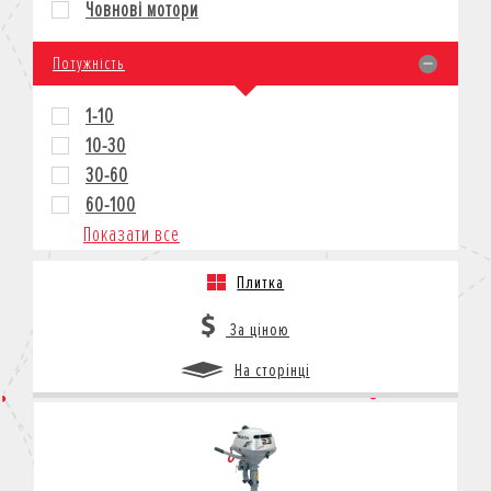
Човнові мотори
КРЕДИТ
СТРАХУВАННЯ
Потужність
КОРПОРАТИВНИМ КЛІЄНТАМ
1-10
10-30
30-60
60-100
Показати все
Плитка
За ціною
На сторінці