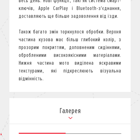
весь день. Нові функції, такі як система смарт-
ключів, Apple CarPlay і Bluetooth-з'єднання,
доставляють ще більше задоволення від їзди.
Також багато змін торкнулося обробки. Верхня
частина кузова має більш глибокий колір, з
прозорим покриттям, доповненим сидіннями,
обробленими високоякісними матеріалами.
Нижня частина мото виділена яскравими
текстурами, які підкреслюють візуальна
відмінність.
Галерея