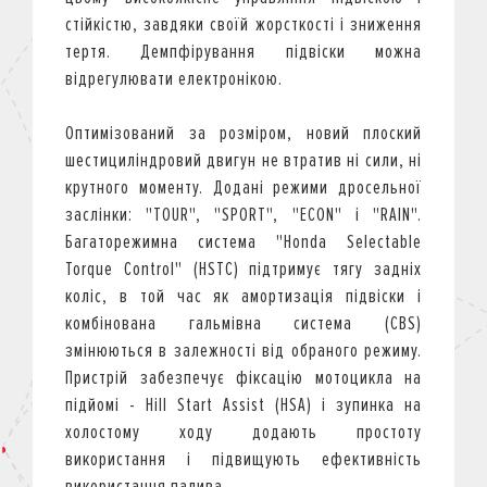
стійкістю, завдяки своїй жорсткості і зниження
тертя. Демпфірування підвіски можна
відрегулювати електронікою.
Оптимізований за розміром, новий плоский
шестициліндровий двигун не втратив ні сили, ні
крутного моменту. Додані режими дросельної
заслінки: "TOUR", "SPORT", "ECON" і "RAIN".
Багаторежимна система "Honda Selectable
Torque Control" (HSTC) підтримує тягу задніх
коліс, в той час як амортизація підвіски і
комбінована гальмівна система (CBS)
змінюються в залежності від обраного режиму.
Пристрій забезпечує фіксацію мотоцикла на
підйомі - Hill Start Assist (HSA) і зупинка на
холостому ходу додають простоту
використання і підвищують ефективність
використання палива.