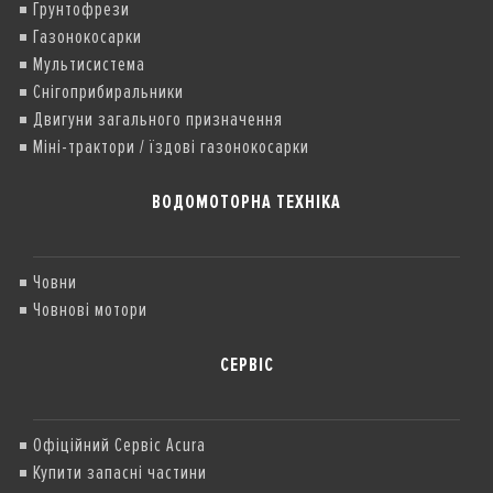
Грунтофрези
Газонокосарки
Мультисистема
Снігоприбиральники
Двигуни загального призначення
Міні-трактори / їздові газонокосарки
ВОДОМОТОРНА ТЕХНІКА
Човни
Човнові мотори
СЕРВІС
Офіційний Сервіс Acura
Купити запасні частини