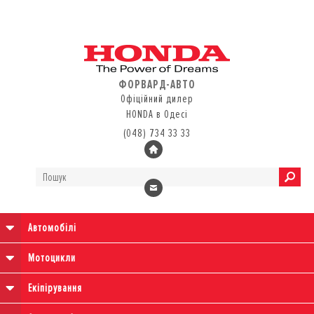
ФОРВАРД-АВТО
Офіційний дилер
HONDA в Одесі
(048) 734 33 33
Автомобілі
Мотоцикли
Екіпірування