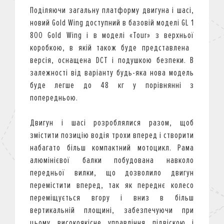
Поділяючи загальну платформу двигуна і шасі,
новий Gold Wing доступний в базовій моделі GL 1
800 Gold Wing і в моделі «Tour» з верхньої
коробкою, в якій також буде представлена ​​
версія, оснащена DCT і подушкою безпеки. В
залежності від варіанту будь-яка нова модель
буде легше до 48 кг у порівнянні з
попередньою.
Двигун і шасі розроблялися разом, щоб
змістити позицію водія трохи вперед і створити
набагато більш компактний мотоцикл. Рама
алюмінієвої балки побудована навколо
передньої вилки, що дозволило двигун
перемістити вперед, так як переднє колесо
переміщується вгору і вниз в більш
вертикальній площині, забезпечуючи при
цьому високоякісне управління підвіскою і