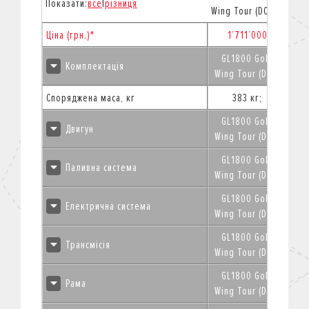
Показати:
все
|
різниця
Wing Tour (DCT)
Ціна (грн.)*
1’711’000
GL1800 Gold
Комплектація
Wing Tour (DCT)
Споряджена маса, кг
383 кг;
GL1800 Gold
Двигун
Wing Tour (DCT)
GL1800 Gold
Паливна система
Wing Tour (DCT)
GL1800 Gold
Електрична система
Wing Tour (DCT)
GL1800 Gold
Трансмісія
Wing Tour (DCT)
GL1800 Gold
Рама
Wing Tour (DCT)