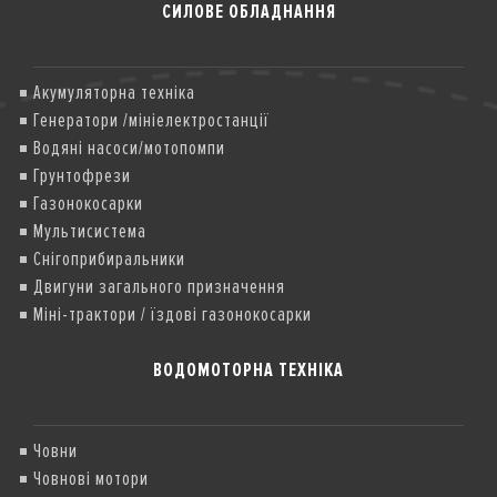
СИЛОВЕ ОБЛАДНАННЯ
Акумуляторна техніка
Генератори /мініелектростанції
Водяні насоси/мотопомпи
Грунтофрези
Газонокосарки
Мультисистема
Снігоприбиральники
Двигуни загального призначення
Міні-трактори / їздові газонокосарки
ВОДОМОТОРНА ТЕХНІКА
Човни
Човнові мотори