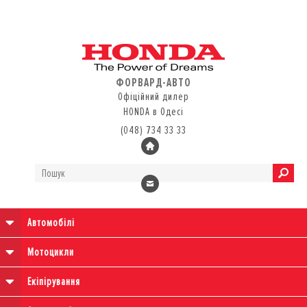
ФОРВАРД-АВТО
Офіційний дилер
HONDA в Одесі
(048) 734 33 33
Автомобілі
Мотоцикли
Екіпірування