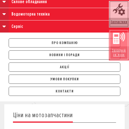
Силове обладнання
Водомоторна техніка
Запчастини
Сервіс
ПРО КОМПАНІЮ
Зворотній
зв'язок
НОВИНИ І ПОРАДИ
АКЦІЇ
УМОВИ ПОКУПКИ
АВТОМОБІЛІ
КОНТАКТИ
ЛІЗИНГ
КРЕДИТ
СТРАХУВАННЯ
Ціни на мотозапчастини
КОРПОРАТИВНИМ КЛІЄНТАМ
МОТОЦИКЛИ