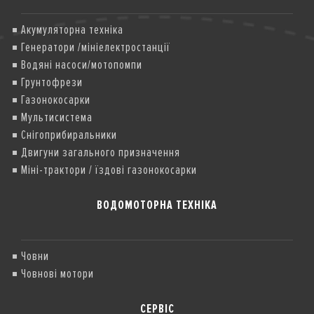
Акумуляторна техніка
Генератори /мініелектростанції
Водяні насоси/мотопомпи
Грунтофрези
Газонокосарки
Мультисистема
Снігоприбиральники
Двигуни загального призначення
Міні-трактори / їздові газонокосарки
ВОДОМОТОРНА ТЕХНІКА
Човни
Човнові мотори
СЕРВІС