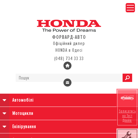
ФОРВАРД-АВТО
Офіційний дилер
HONDA в Одесі
(048) 734 33 33
Автомобілі
Записатись
Мотоцикли
на Тест
Драйв
Екіпірування