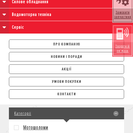
Силове обладнання
Замовити
Водомоторна техніка
запчастини
Сервіс
ПРО КОМПАНІЮ
Зворотній
зв'язок
НОВИНИ І ПОРАДИ
АКЦІЇ
УМОВИ ПОКУПКИ
АВТОМОБІЛІ
КОНТАКТИ
ЛІЗИНГ
КРЕДИТ
Категорії
СТРАХУВАННЯ
КОРПОРАТИВНИМ КЛІЄНТАМ
Мотошоломи
МОТОЦИКЛИ