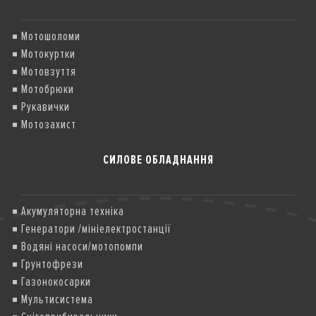
Мотошоломи
Мотокуртки
Мотовзуття
Мотобрюки
Рукавички
Мотозахист
СИЛОВЕ ОБЛАДНАННЯ
Акумуляторна техніка
Генератори /мініелектростанції
Водяні насоси/мотопомпи
Грунтофрези
Газонокосарки
Мультисистема