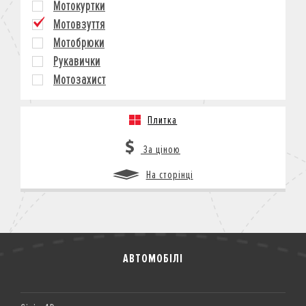
Мотокуртки
КРЕДИТ
Мотовзуття
СТРАХУВАННЯ
Мотобрюки
КОРПОРАТИВНИМ КЛІЄНТАМ
Рукавички
Мотозахист
Плитка
За ціною
На сторінці
АВТОМОБІЛІ