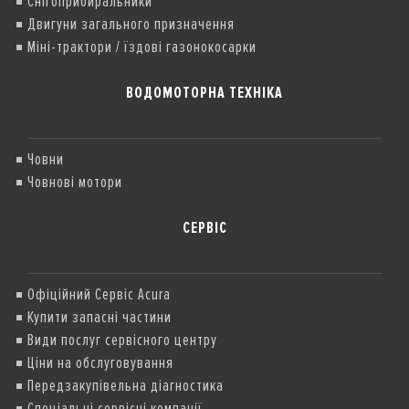
Снігоприбиральники
Двигуни загального призначення
Міні-трактори / їздові газонокосарки
ВОДОМОТОРНА ТЕХНІКА
Човни
Човнові мотори
СЕРВІС
Офіційний Сервіс Acura
Купити запасні частини
Види послуг сервісного центру
Ціни на обслуговування
Передзакупівельна діагностика
Спеціальні сервісні компанії