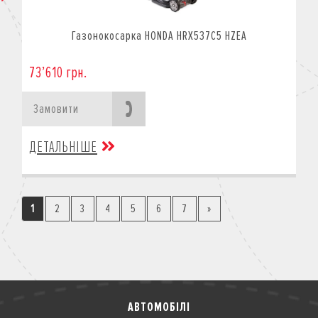
Газонокосарка HONDA HRX537C5 HZEA
73’610 грн.
Замовити
ДЕТАЛЬНІШЕ
1
2
3
4
5
6
7
»
АВТОМОБІЛІ