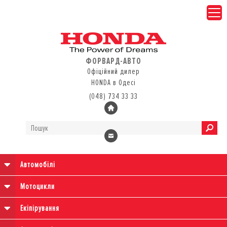
ФОРВАРД-АВТО
Офіційний дилер
HONDA в Одесі
(048) 734 33 33
Автомобілі
Мотоцикли
Екіпірування