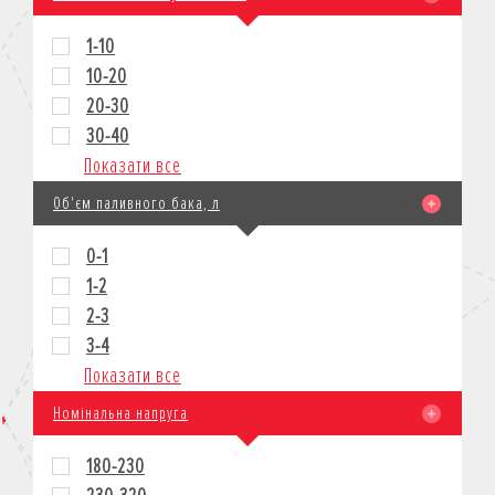
1-10
10-20
20-30
30-40
Показати все
Об'єм паливного бака, л
0-1
1-2
2-3
3-4
Показати все
Номінальна напруга
180-230