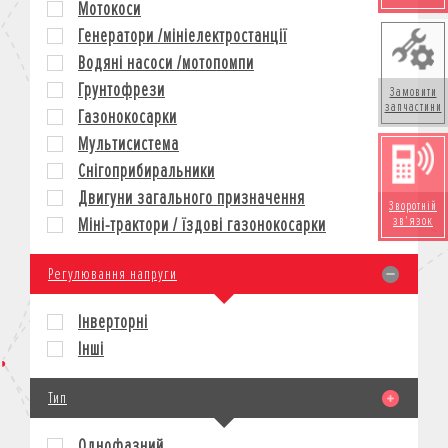
Мотокоси
КРЕДИТ
Генератори /мініелектростанції
СТРАХУВАННЯ
Водяні насоси /мотопомпи
КОРПОРАТИВНИМ КЛІЄНТАМ
Грунтофрези
Замовити
запчастини
Газонокосарки
Мультисистема
Снігоприбиральники
Двигуни загального призначення
Зворотній
зв'язок
Міні-трактори / їздові газонокосарки
Регулювання напруги
Інверторні
Інші
Тип
Однофазний