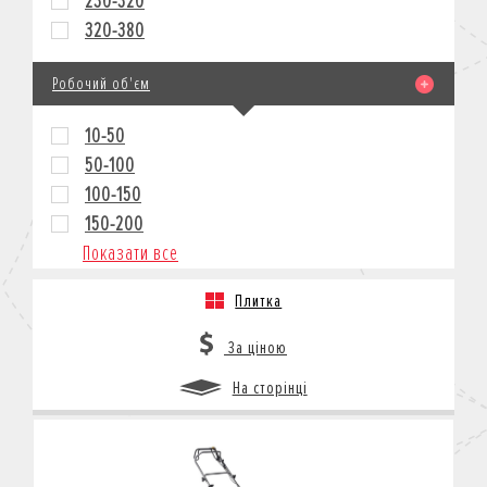
230-320
320-380
Робочий об'єм
10-50
50-100
100-150
150-200
Показати все
Плитка
За ціною
На сторінці