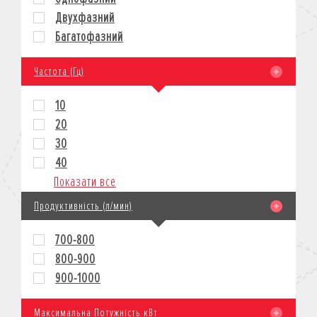
Двухфазний
Багатофазний
Частота (Гц)
10
20
30
40
Показати все
Продуктивність (л/мин)
700-800
800-900
900-1000
Максимальна Потужність кВт