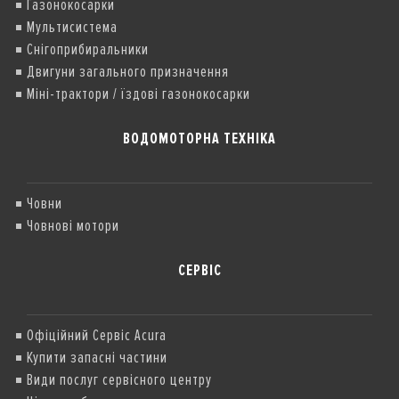
Газонокосарки
Мультисистема
Снігоприбиральники
Двигуни загального призначення
Міні-трактори / їздові газонокосарки
ВОДОМОТОРНА ТЕХНІКА
Човни
Човнові мотори
СЕРВІС
Офіційний Сервіс Acura
Купити запасні частини
Види послуг сервісного центру