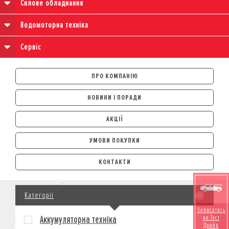
Силове обладнання
Водомоторна техніка
Сервіс
ПРО КОМПАНІЮ
НОВИНИ І ПОРАДИ
АКЦІЇ
УМОВИ ПОКУПКИ
АВТОМОБІЛІ
КОНТАКТИ
ЛІЗИНГ
КРЕДИТ
Категорії
СТРАХУВАННЯ
КОРПОРАТИВНИМ КЛІЄНТАМ
Записатись
на Тест
Аккумуляторна техніка
МОТОЦИКЛИ
Драйв