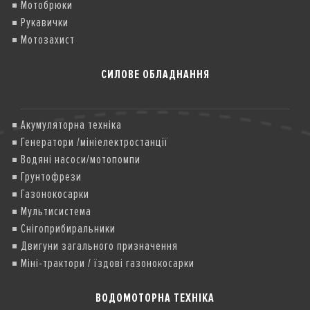
Мотобрюки
Рукавички
Мотозахист
СИЛОВЕ ОБЛАДНАННЯ
Акумуляторна техніка
Генератори /мініелектростанції
Водяні насоси/мотопомпи
Грунтофрези
Газонокосарки
Мультисистема
Снігоприбиральники
Двигуни загального призначення
Міні-трактори / їздові газонокосарки
ВОДОМОТОРНА ТЕХНІКА