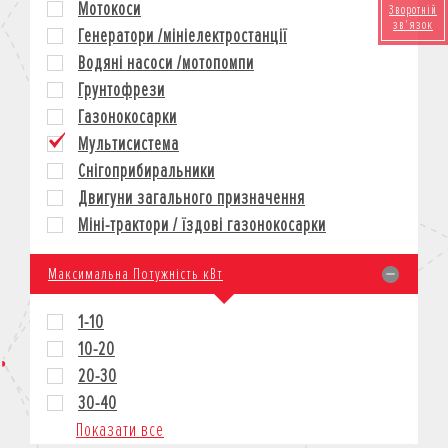
Мотокоси
Зворотній
КРЕДИТ
зв'язок
Генератори /мініелектростанції
СТРАХУВАННЯ
Водяні насоси /мотопомпи
КОРПОРАТИВНИМ КЛІЄНТАМ
Грунтофрези
Газонокосарки
Мультисистема
Снігоприбиральники
Двигуни загального призначення
Міні-трактори / їздові газонокосарки
Максимальна Потужність кВт
1-10
10-20
20-30
30-40
Показати все