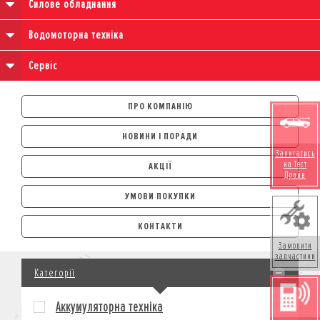
Силове обладнання
Водомоторна техніка
Сервіс
ПРО КОМПАНІЮ
НОВИНИ І ПОРАДИ
Записатись
на Тест
АКЦІЇ
Драйв
УМОВИ ПОКУПКИ
АВТОМОБІЛІ
КОНТАКТИ
ЛІЗИНГ
Замовити
КРЕДИТ
запчастини
Категорії
СТРАХУВАННЯ
КОРПОРАТИВНИМ КЛІЄНТАМ
Аккумуляторна техніка
МОТОЦИКЛИ