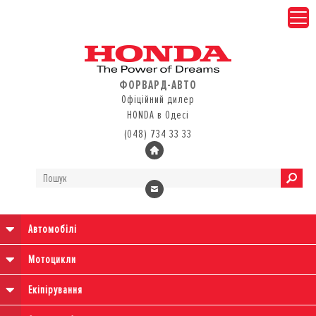
ФОРВАРД-АВТО
Офіційний дилер
HONDA в Одесі
(048) 734 33 33
Автомобілі
Мотоцикли
Екіпірування