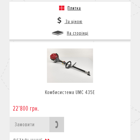
Плитка
За ціною
На сторінці
Комбисистема UMC 435E
22’800 грн.
Замовити