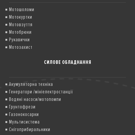
Мотошоломи
Мотокуртки
Мотовзуття
Мотобрюки
Рукавички
Мотозахист
СИЛОВЕ ОБЛАДНАННЯ
Акумуляторна техніка
Генератори /мініелектростанції
Водяні насоси/мотопомпи
Грунтофрези
Газонокосарки
Мультисистема
Снігоприбиральники