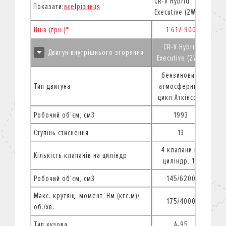
CR-V Hybrid
CR-V
Показати:
все
|
різниця
Executive (2WD)
Exec
Ціна (грн.)*
1’617’900
CR-V Hybrid
C
Двигун внутрішнього згоряння
Executive (2WD)
Exe
бензиновий,
б
Тип двигуна
атмосферний,
ат
цикл Аткінсона
цик
Робочий об'єм, см3
1993
Ступінь стиснення
13
4 клапани на
4 
Кількість клапанів на циліндр
циліндр, 16
ц
Робочий об'єм, см3
145/6200
Макс. крутящ. момент, Нм (кгс.м)/
175/4000
об./хв.
Тип кузова
A-95