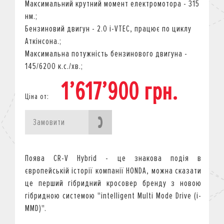
Максимальний крутний момент електромотора - 315
нм.
;
Бензиновий двигун - 2.0 i-VTEC, працює по циклу
Аткінсона.
;
Максимальна потужність бензинового двигуна -
145/6200 к.с./хв.
;
1’617’900 грн.
Ціна от:
Замовити
Поява CR-V Hybrid - це знакова подія в
європейській історії компанії HONDA, можна сказати
це перший гібридний кросовер бренду з новою
гібридною системою "intelligent Multi Mode Drive (i-
MMD)".