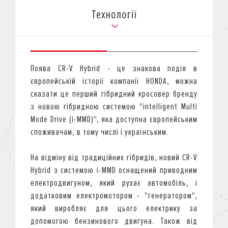
Технології
Поява CR-V Hybrid - це знакова подія в
європейській історії компанії HONDA, можна
сказати це перший гібридний кросовер бренду
з новою гібридною системою "intelligent Multi
Mode Drive (i-MMD)", яка доступна європейським
споживачам, в тому числі і українським.
На відміну від традиційних гібридів, новий CR-V
Hybrid з системою i-MMD оснащений приводним
електродвигуном, який рухає автомобіль, і
додатковим електромотором - "генератором",
який виробляє для цього електрику за
допомогою бензинового двигуна. Також від