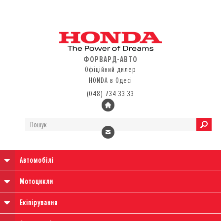
ФОРВАРД-АВТО
Офіційний дилер
HONDA в Одесі
(048) 734 33 33
Автомобілі
Мотоцикли
Екіпірування