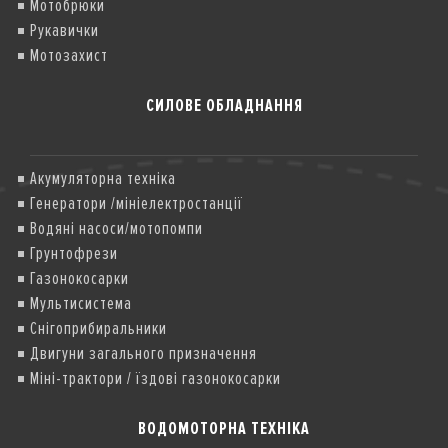
Мотобрюки
Рукавички
Мотозахист
СИЛОВЕ ОБЛАДНАННЯ
Акумуляторна техніка
Генератори /мініелектростанції
Водяні насоси/мотопомпи
Грунтофрези
Газонокосарки
Мультисистема
Снігоприбиральники
Двигуни загального призначення
Міні-трактори / їздові газонокосарки
ВОДОМОТОРНА ТЕХНІКА