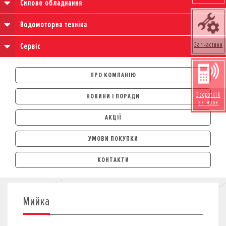
Силове обладнання
Водомоторна техніка
Запчастини
Сервіс
ПРО КОМПАНІЮ
Зворотній
НОВИНИ І ПОРАДИ
зв'язок
АКЦІЇ
УМОВИ ПОКУПКИ
АВТОМОБІЛІ
КОНТАКТИ
ЛІЗИНГ
КРЕДИТ
СТРАХУВАННЯ
Мийка
КОРПОРАТИВНИМ КЛІЄНТАМ
МОТОЦИКЛИ