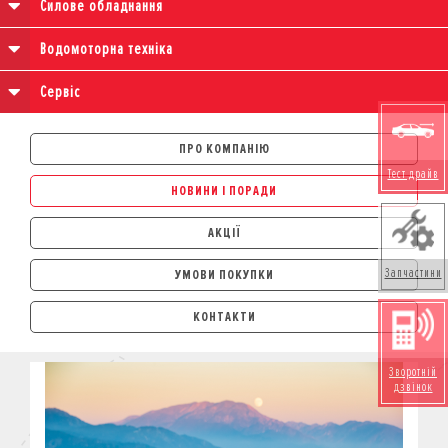
Силове обладнання
Водомоторна техніка
Сервіс
ПРО КОМПАНІЮ
Тест драйв
НОВИНИ І ПОРАДИ
АКЦІЇ
Запчастини
УМОВИ ПОКУПКИ
АВТОМОБІЛІ
КОНТАКТИ
ЛІЗИНГ
КРЕДИТ
Зворотній
СТРАХУВАННЯ
дзвінок
КОРПОРАТИВНИМ КЛІЄНТАМ
МОТОЦИКЛИ