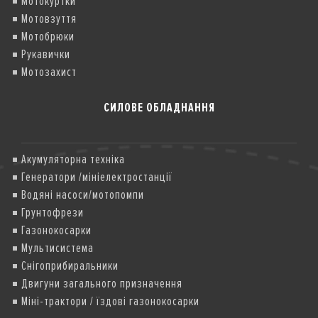
Мотокуртки
Мотовзуття
Мотобрюки
Рукавички
Мотозахист
СИЛОВЕ ОБЛАДНАННЯ
Акумуляторна техніка
Генератори /мініелектростанції
Водяні насоси/мотопомпи
Грунтофрези
Газонокосарки
Мультисистема
Снігоприбиральники
Двигуни загального призначення
Міні-трактори / їздові газонокосарки