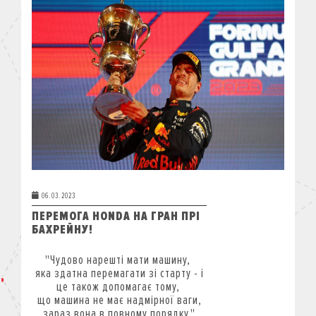
06.03.2023
ПЕРЕМОГА HONDA НА ГРАН ПРІ
БАХРЕЙНУ!
"Чудово нарешті мати машину,
яка здатна перемагати зі старту - і
це також допомагає тому,
що машина не має надмірної ваги,
зараз вона в повному порядку."