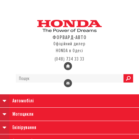
ФОРВАРД-АВТО
Офіційний дилер
HONDA в Одесі
(048) 734 33 33
Автомобілі
Мотоцикли
Екіпірування