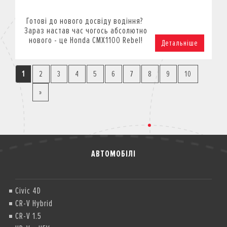
Готові до нового досвіду водіння?
Зараз настав час чогось абсолютно
нового - це Honda CMX1100 Rebel!
Детальніше
1
2
3
4
5
6
7
8
9
10
»
АВТОМОБІЛІ
Civic 4D
CR-V Hybrid
CR-V 1.5