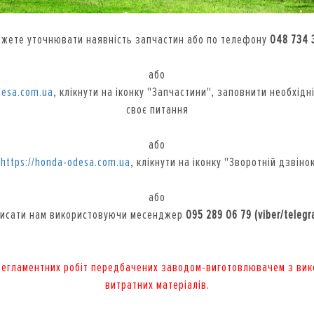
ожете уточнювати наявність запчастин або по телефону
048 734 
або
desa.com.ua
, клікнути на іконку "Запчастини", заповнити необхідні
своє питання
або
у
https://honda-odesa.com.ua
, клікнути на іконку "Зворотній дзвін
або
исати нам використовуючи месенджер
095 289 06 79 (viber/teleg
 регламентних робіт передбачених заводом-виготовлювачем з вико
витратних матеріалів.