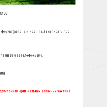
33 33
;
 форми (авто, він-код і т.д.) і написати про
ок" і ми Вам зателефонуємо.
ram)
ристанням оригінальних запасних частин і