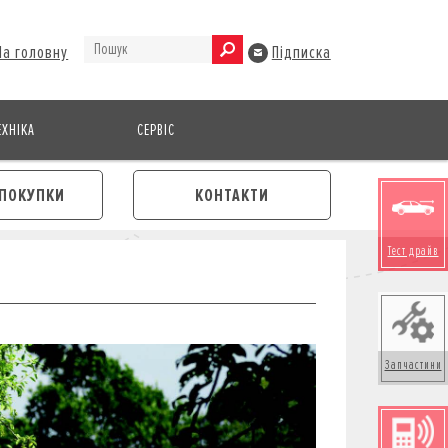
На головну
Підписка
ХНІКА
СЕРВІС
ПОКУПКИ
КОНТАКТИ
Тест драйв
Запчастини
М