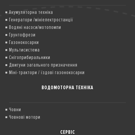
Акумуляторна техніка
Генератори /мініелектростанції
Водяні насоси/мотопомпи
Грунтофрези
Газонокосарки
Мультисистема
Снігоприбиральники
Двигуни загального призначення
Міні-трактори / їздові газонокосарки
ВОДОМОТОРНА ТЕХНІКА
Човни
Човнові мотори
СЕРВІС