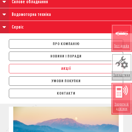
Силове обладнання
Водомоторна техніка
Сервіс
ПРО КОМПАНІЮ
Тест драйв
НОВИНИ І ПОРАДИ
АКЦІЇ
Запчастини
УМОВИ ПОКУПКИ
АВТОМОБІЛІ
КОНТАКТИ
ЛІЗИНГ
Зворотній
КРЕДИТ
дзвінок
СТРАХУВАННЯ
КОРПОРАТИВНИМ КЛІЄНТАМ
МОТОЦИКЛИ