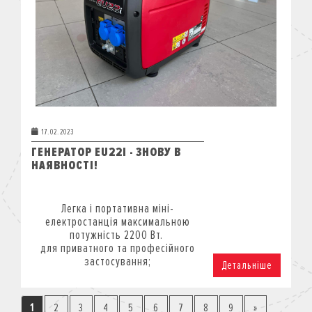
17.02.2023
ГЕНЕРАТОР EU22I - ЗНОВУ В
НАЯВНОСТІ!
Легка і портативна міні-
електростанція максимальною
потужність 2200 Вт.
для приватного та професійного
застосування;
Детальніше
1
2
3
4
5
6
7
8
9
»