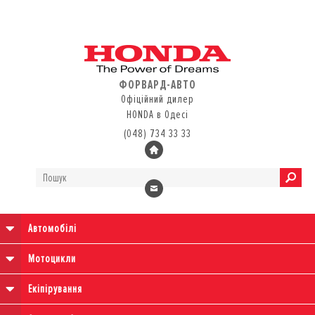
ФОРВАРД-АВТО
Офіційний дилер
HONDA в Одесі
(048) 734 33 33
Автомобілі
Мотоцикли
Екіпірування