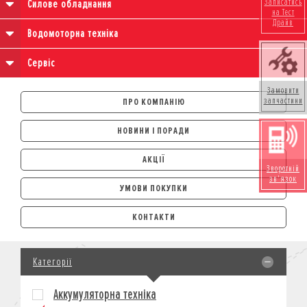
Записатись
Силове обладнання
на Тест
Драйв
Водомоторна техніка
Сервіс
Замовити
запчастини
ПРО КОМПАНІЮ
НОВИНИ І ПОРАДИ
АКЦІЇ
Зворотній
зв'язок
УМОВИ ПОКУПКИ
АВТОМОБІЛІ
КОНТАКТИ
ЛІЗИНГ
КРЕДИТ
Категорії
СТРАХУВАННЯ
КОРПОРАТИВНИМ КЛІЄНТАМ
Аккумуляторна техніка
МОТОЦИКЛИ