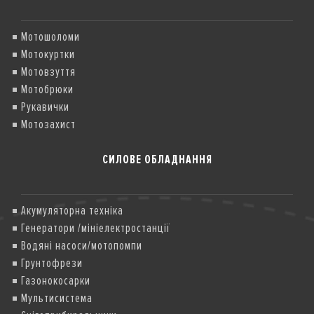
Мотошоломи
Мотокуртки
Мотовзуття
Мотобрюки
Рукавички
Мотозахист
СИЛОВЕ ОБЛАДНАННЯ
Акумуляторна техніка
Генератори /мініелектростанції
Водяні насоси/мотопомпи
Грунтофрези
Газонокосарки
Мультисистема