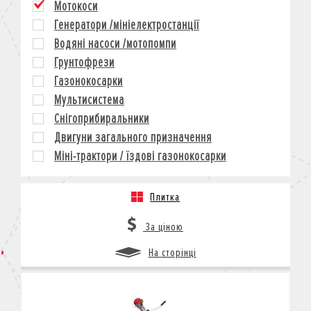
Мотокоси
КРЕДИТ
Генератори /мініелектростанції
СТРАХУВАННЯ
Водяні насоси /мотопомпи
КОРПОРАТИВНИМ КЛІЄНТАМ
Грунтофрези
Газонокосарки
Мультисистема
Снігоприбиральники
Двигуни загального призначення
Міні-трактори / їздові газонокосарки
Плитка
За ціною
На сторінці