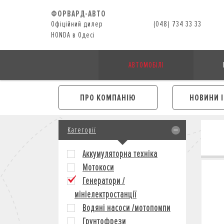
ФОРВАРД-АВТО
Офіційний дилер
(048) 734 33 33
HONDA в Одесі
АВТОМОБІЛІ
ПРО КОМПАНІЮ
НОВИНИ 
Категорії
Аккумуляторна техніка
Мотокоси
Генератори /
мініелектростанції
Водяні насоси /мотопомпи
Грунтофрези