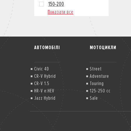
150-200
Показати все
АВТОМОБІЛІ
МОТОЦИКЛИ
Civic 4D
Street
CR-V Hybrid
Adventure
CR-V 1.5
Touring
HR-V e:HEV
125-250 cc
Jazz Hybrid
Sale
Jazz Hybrid Crosstar
Jazz Hybrid Crosstar (2)