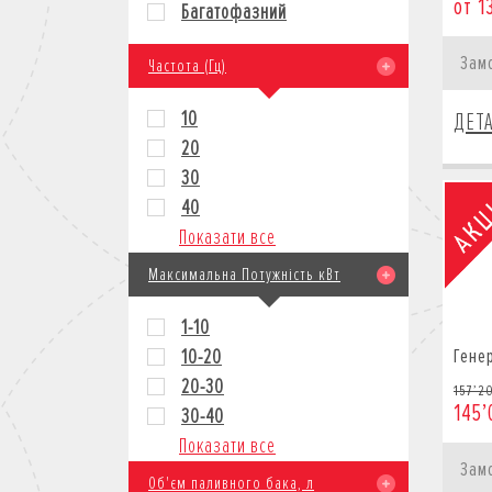
от 1
Багатофазний
Зам
Частота (Гц)
10
ДЕТ
20
30
40
Показати все
Максимальна Потужність кВт
1-10
Гене
10-20
20-30
157’2
145’
30-40
Показати все
Зам
Об'єм паливного бака, л