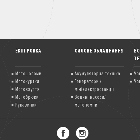
ЕКІПІРОВКА
СИЛОВЕ ОБЛАДНАННЯ
В
ТЕ
Мотошоломи
Акумуляторна техніка
Чо
Мотокуртки
Генератори /
Чо
Мотовзуття
мініелектростанції
Мотобрюки
Водяні насоси/
Рукавички
мотопомпи
Мотозахист
Грунтофрези
Газонокосарки
Мультисистема
Снігоприбиральники