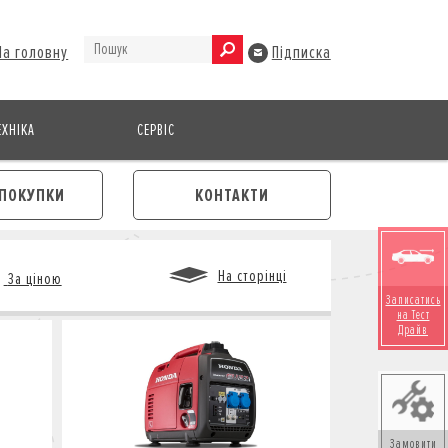
На головну
Підписка
ХНІКА
СЕРВІС
ПОКУПКИ
КОНТАКТИ
На сторінці
За ціною
Записатись
на Тест
Драйв
М
Замовити