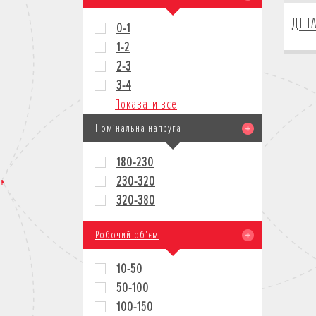
ДЕТ
0-1
1-2
2-3
3-4
Показати все
Номінальна напруга
180-230
230-320
320-380
Робочий об'єм
10-50
50-100
100-150