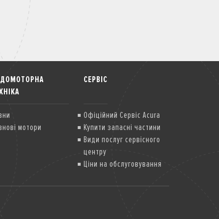
ОДОМОТОРНА
СЕРВІС
ХНІКА
вни
Офіційний Сервіс Acura
внові мотори
Купити запасні частини
Види послуг сервісного
центру
Ціни на обслуговування
Передзакупівельна
діагностика
Спеціальні сервісні
компанії