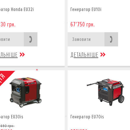
ратор Honda EU32i
Генератор EU10i
330 грн.
67’750 грн.
овити
Замовити
АЛЬНІШЕ
ДЕТАЛЬНІШЕ
ратор EU30is
Генератор EU70is
’690 грн.