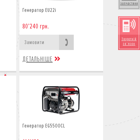
запчастини
Генератор EU22i
80’240 грн.
Зворотній
Замовити
зв'язок
ДЕТАЛЬНІШЕ
Генератор EG5500CL