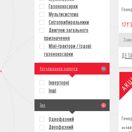
Газонокосарки
Гене
Мультисистема
Снігоприбиральники
171’
Двигуни загального
призначення
Зам
Міні-трактори / їздові
газонокосарки
ДЕТ
Регулювання напруги
Інверторні
Інші
Тип
Гене
Однофазний
Двухфазний
от 144