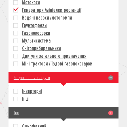
Мотокоси
КРЕДИТ
Генератори /мініелектростанції
СТРАХУВАННЯ
Водяні насоси /мотопомпи
КОРПОРАТИВНИМ КЛІЄНТАМ
Грунтофрези
Газонокосарки
Мультисистема
Снігоприбиральники
Двигуни загального призначення
Міні-трактори / їздові газонокосарки
Регулювання напруги
Інверторні
Інші
Тип
Однофазний