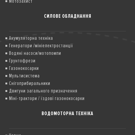
Мотозахист
СИЛОВЕ ОБЛАДНАННЯ
Акумуляторна техніка
Генератори /мініелектростанції
Водяні насоси/мотопомпи
Грунтофрези
Газонокосарки
Мультисистема
Снігоприбиральники
Двигуни загального призначення
Міні-трактори / їздові газонокосарки
ВОДОМОТОРНА ТЕХНІКА