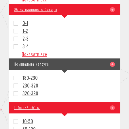
Об'єм паливного бака, л
0-1
1-2
2-3
3-4
Показати все
Номінальна напруга
180-230
230-320
320-380
Робочий об'єм
10-50