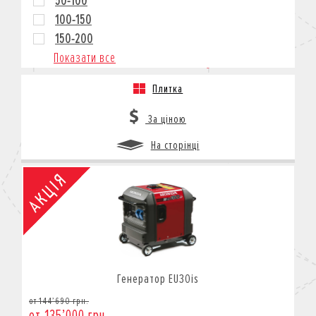
50-100
100-150
150-200
Показати все
Плитка
За ціною
На сторінці
Генератор EU30is
от 144’690 грн.
от 135’000 грн.