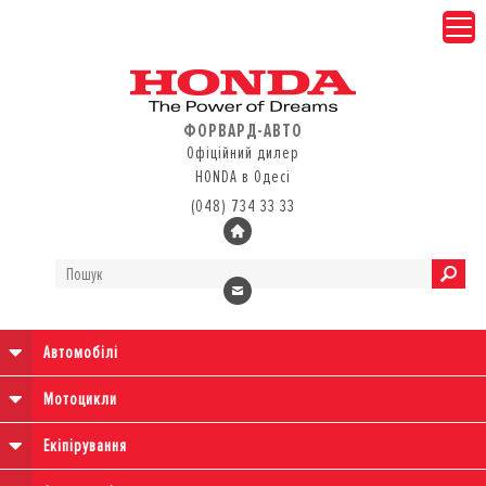
ФОРВАРД-АВТО
Офіційний дилер
HONDA в Одесі
(048) 734 33 33
Автомобілі
Мотоцикли
Екіпірування