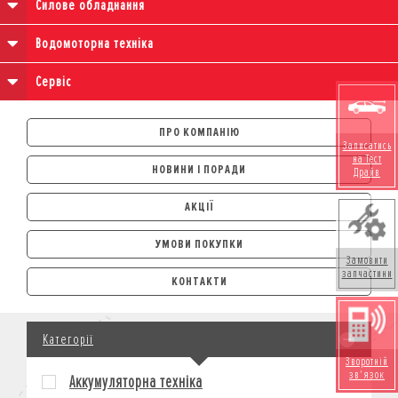
Силове обладнання
Водомоторна техніка
Сервіс
ПРО КОМПАНІЮ
Записатись
на Тест
НОВИНИ І ПОРАДИ
Драйв
АКЦІЇ
УМОВИ ПОКУПКИ
Замовити
АВТОМОБІЛІ
запчастини
КОНТАКТИ
ЛІЗИНГ
КРЕДИТ
Категорії
СТРАХУВАННЯ
Зворотній
КОРПОРАТИВНИМ КЛІЄНТАМ
зв'язок
Аккумуляторна техніка
МОТОЦИКЛИ