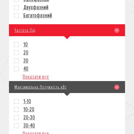
Двухфазний
Багатофазний
Частота (Гц)
10
20
30
40
Показати все
Максимальна Потужність кВт
1-10
10-20
20-30
30-40
Показати все