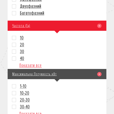
Двухфазний
Багатофазний
Частота (Гц)
10
20
30
40
Показати все
Максимальна Потужність кВт
1-10
10-20
20-30
30-40
Показати все