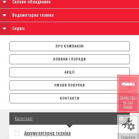
Силове обладнання
Водомоторна техніка
Сервіс
ПРО КОМПАНІЮ
НОВИНИ І ПОРАДИ
АКЦІЇ
УМОВИ ПОКУПКИ
АВТОМОБІЛІ
Записатись
КОНТАКТИ
на Тест
ЛІЗИНГ
Драйв
КРЕДИТ
Категорії
СТРАХУВАННЯ
КОРПОРАТИВНИМ КЛІЄНТАМ
Аккумуляторна техніка
МОТОЦИКЛИ
Замовити