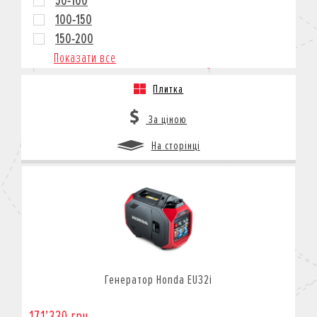
50-100
100-150
150-200
Показати все
Плитка
За ціною
На сторінці
Генератор Honda EU32i
171’330 грн.