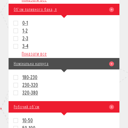
Об'єм паливного бака, л
0-1
1-2
2-3
3-4
Показати все
Номінальна напруга
180-230
230-320
320-380
Робочий об'єм
10-50