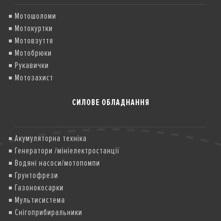
Мотошоломи
Мотокуртки
Мотовзуття
Мотобрюки
Рукавички
Мотозахист
СИЛОВЕ ОБЛАДНАННЯ
Акумуляторна техніка
Генератори /мініелектростанції
Водяні насоси/мотопомпи
Грунтофрези
Газонокосарки
Мультисистема
Снігоприбиральники