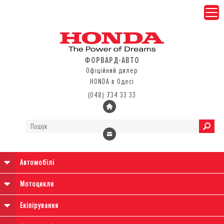
ФОРВАРД-АВТО
Офіційний дилер
HONDA в Одесі
(048) 734 33 33
Автомобілі
Мотоцикли
Екіпірування