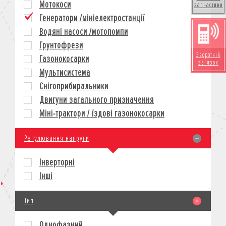
Мотокоси
запчастини
КРЕДИТ
Генератори /мініелектростанції
СТРАХУВАННЯ
Водяні насоси /мотопомпи
КОРПОРАТИВНИМ КЛІЄНТАМ
Грунтофрези
Зворотній
Газонокосарки
зв'язок
Мультисистема
Снігоприбиральники
Двигуни загального призначення
Міні-трактори / їздові газонокосарки
Регулювання напруги
Інверторні
Інші
Тип
Однофазний