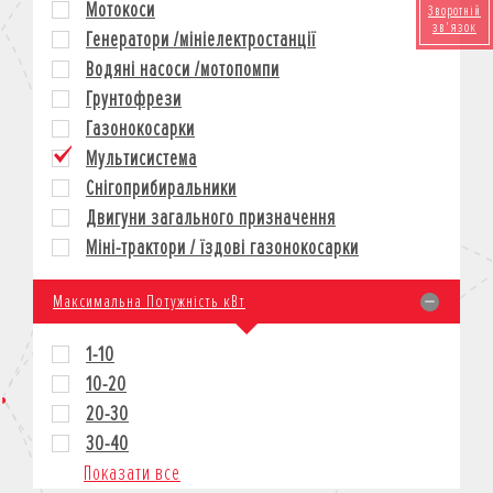
Мотокоси
Зворотній
КРЕДИТ
зв'язок
Генератори /мініелектростанції
СТРАХУВАННЯ
Водяні насоси /мотопомпи
КОРПОРАТИВНИМ КЛІЄНТАМ
Грунтофрези
Газонокосарки
Мультисистема
Снігоприбиральники
Двигуни загального призначення
Міні-трактори / їздові газонокосарки
Максимальна Потужність кВт
1-10
10-20
20-30
30-40
Показати все