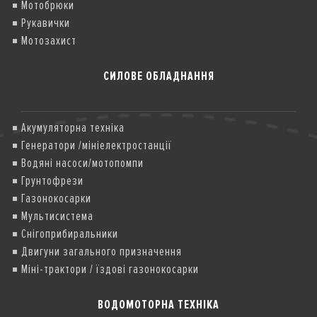
Мотобрюки
Рукавички
Мотозахист
СИЛОВЕ ОБЛАДНАННЯ
Акумуляторна техніка
Генератори /мініелектростанції
Водяні насоси/мотопомпи
Грунтофрези
Газонокосарки
Мультисистема
Снігоприбиральники
Двигуни загального призначення
Міні-трактори / їздові газонокосарки
ВОДОМОТОРНА ТЕХНІКА