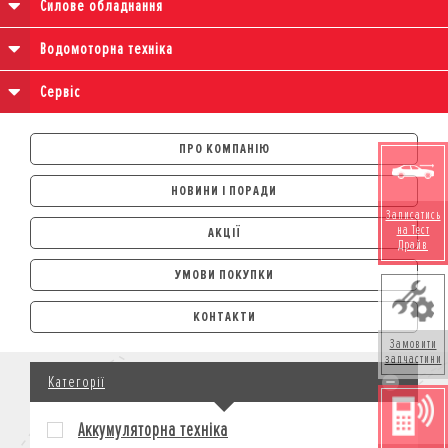
Силове обладнання
Водомоторна техніка
Сервіс
ПРО КОМПАНІЮ
НОВИНИ І ПОРАДИ
Записатись
на Тест
АКЦІЇ
Драйв
УМОВИ ПОКУПКИ
АВТОМОБІЛІ
КОНТАКТИ
ЛІЗИНГ
Замовити
КРЕДИТ
запчастини
Категорії
СТРАХУВАННЯ
КОРПОРАТИВНИМ КЛІЄНТАМ
Аккумуляторна техніка
МОТОЦИКЛИ