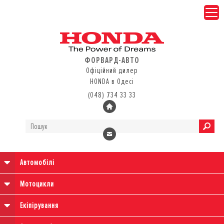
ФОРВАРД-АВТО
Офіційний дилер
HONDA в Одесі
(048) 734 33 33
Автомобілі
Мотоцикли
Екіпірування