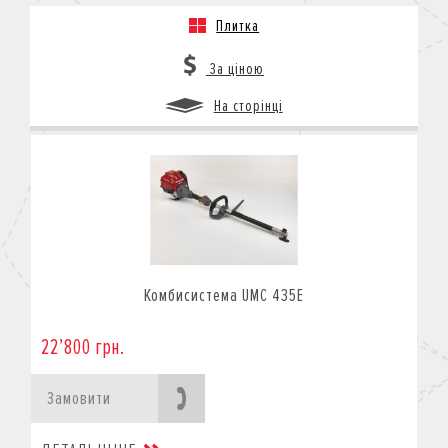
Плитка
За ціною
На сторінці
Комбисистема UMC 435E
22’800 грн.
Замовити