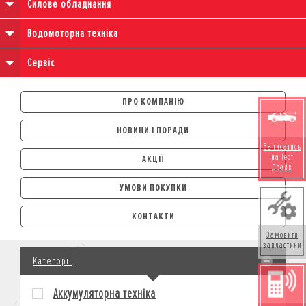
Силове обладнання
Водомоторна техніка
Сервіс
ПРО КОМПАНІЮ
НОВИНИ І ПОРАДИ
Записатись
на Тест
АКЦІЇ
Драйв
УМОВИ ПОКУПКИ
АВТОМОБІЛІ
КОНТАКТИ
ЛІЗИНГ
Замовити
КРЕДИТ
запчастини
Категорії
СТРАХУВАННЯ
КОРПОРАТИВНИМ КЛІЄНТАМ
Аккумуляторна техніка
МОТОЦИКЛИ