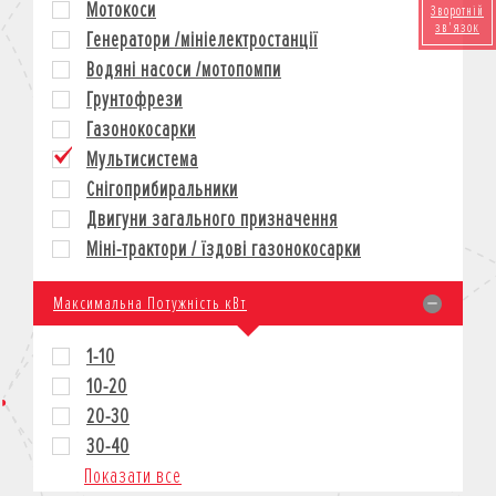
Мотокоси
Зворотній
КРЕДИТ
зв'язок
Генератори /мініелектростанції
СТРАХУВАННЯ
Водяні насоси /мотопомпи
КОРПОРАТИВНИМ КЛІЄНТАМ
Грунтофрези
Газонокосарки
Мультисистема
Снігоприбиральники
Двигуни загального призначення
Міні-трактори / їздові газонокосарки
Максимальна Потужність кВт
1-10
10-20
20-30
30-40
Показати все