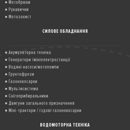
Мотобрюки
Рукавички
Мотозахист
СИЛОВЕ ОБЛАДНАННЯ
Акумуляторна техніка
Генератори /мініелектростанції
Водяні насоси/мотопомпи
Грунтофрези
Газонокосарки
Мультисистема
Снігоприбиральники
Двигуни загального призначення
Міні-трактори / їздові газонокосарки
ВОДОМОТОРНА ТЕХНІКА