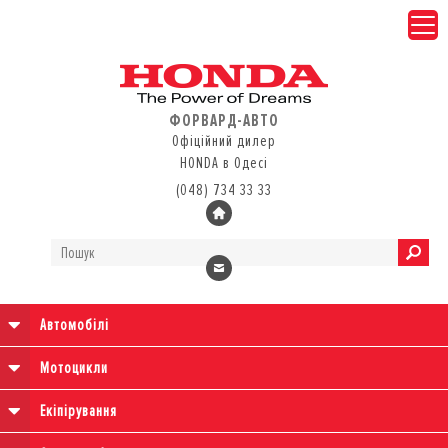
ФОРВАРД-АВТО
Офіційний дилер
HONDA в Одесі
(048) 734 33 33
Автомобілі
Мотоцикли
Екіпірування