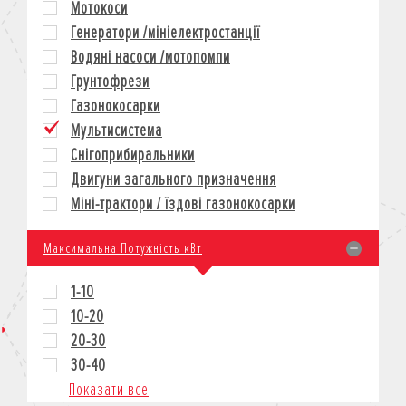
Мотокоси
КРЕДИТ
Генератори /мініелектростанції
СТРАХУВАННЯ
Водяні насоси /мотопомпи
КОРПОРАТИВНИМ КЛІЄНТАМ
Грунтофрези
Газонокосарки
Мультисистема
Снігоприбиральники
Двигуни загального призначення
Міні-трактори / їздові газонокосарки
Максимальна Потужність кВт
1-10
10-20
20-30
30-40
Показати все