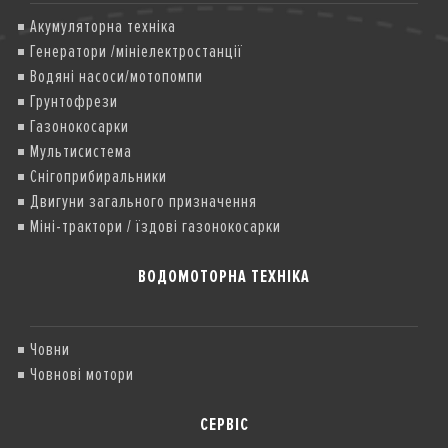
Акумуляторна техніка
Генератори /мініелектростанції
Водяні насоси/мотопомпи
Грунтофрези
Газонокосарки
Мультисистема
Снігоприбиральники
Двигуни загального призначення
Міні-трактори / їздові газонокосарки
ВОДОМОТОРНА ТЕХНІКА
Човни
Човнові мотори
СЕРВІС