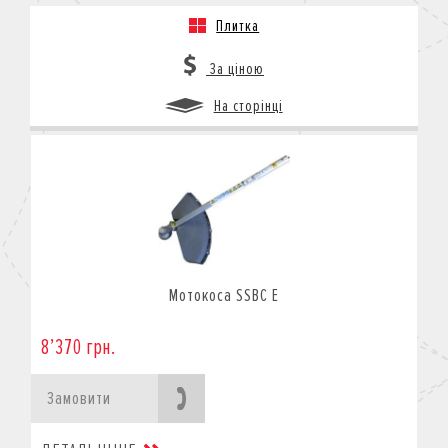
Плитка
За ціною
На сторінці
Мотокоса SSBC E
8’370 грн.
Замовити