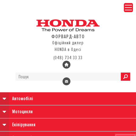
ФОРВАРД-АВТО
Офіційний дилер
HONDA в Одесі
(048) 734 33 33
Автомобілі
Мотоцикли
Екіпірування