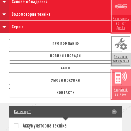
Силове обладнання
Водомоторна техніка
Записатись
на Тест
Сервіс
Драйв
ПРО КОМПАНІЮ
НОВИНИ І ПОРАДИ
Замовити
запчастини
АКЦІЇ
УМОВИ ПОКУПКИ
АВТОМОБІЛІ
Зворотній
КОНТАКТИ
зв'язок
ЛІЗИНГ
КРЕДИТ
Категорії
СТРАХУВАННЯ
КОРПОРАТИВНИМ КЛІЄНТАМ
Аккумуляторна техніка
МОТОЦИКЛИ