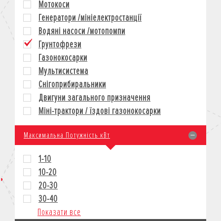
Мотокоси
КРЕДИТ
Генератори /мініелектростанції
СТРАХУВАННЯ
Водяні насоси /мотопомпи
КОРПОРАТИВНИМ КЛІЄНТАМ
Грунтофрези
Газонокосарки
Мультисистема
Снігоприбиральники
Двигуни загального призначення
Міні-трактори / їздові газонокосарки
Максимальна Потужність кВт
1-10
10-20
20-30
30-40
Показати все