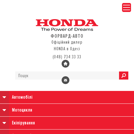
ФОРВАРД-АВТО
Офіційний дилер
HONDA в Одесі
(048) 734 33 33
Автомобілі
Мотоцикли
Екіпірування