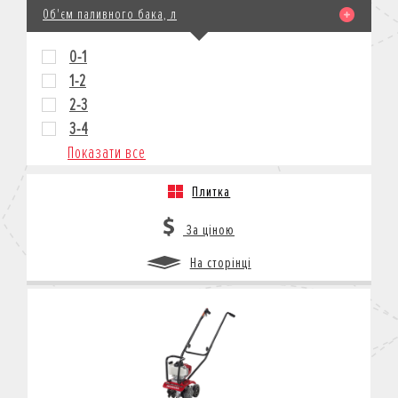
Об'єм паливного бака, л
0-1
1-2
2-3
3-4
Показати все
Плитка
За ціною
На сторінці