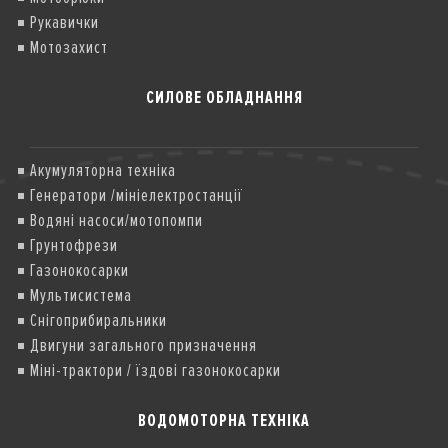
Рукавички
Мотозахист
СИЛОВЕ ОБЛАДНАННЯ
Акумуляторна техніка
Генератори /мініелектростанції
Водяні насоси/мотопомпи
Грунтофрези
Газонокосарки
Мультисистема
Снігоприбиральники
Двигуни загального призначення
Міні-трактори / їздові газонокосарки
ВОДОМОТОРНА ТЕХНІКА