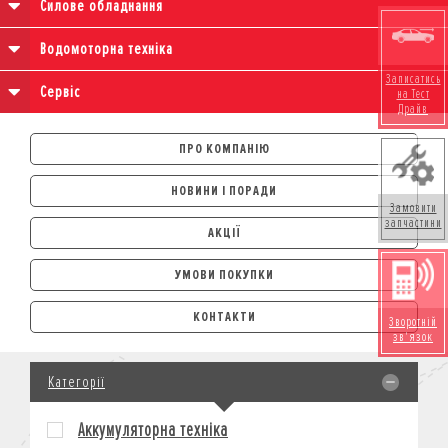
Силове обладнання
Водомоторна техніка
Записатись
Сервіс
на Тест
Драйв
ПРО КОМПАНІЮ
НОВИНИ І ПОРАДИ
Замовити
запчастини
АКЦІЇ
УМОВИ ПОКУПКИ
АВТОМОБІЛІ
КОНТАКТИ
Зворотній
ЛІЗИНГ
зв'язок
КРЕДИТ
Категорії
СТРАХУВАННЯ
КОРПОРАТИВНИМ КЛІЄНТАМ
Аккумуляторна техніка
МОТОЦИКЛИ