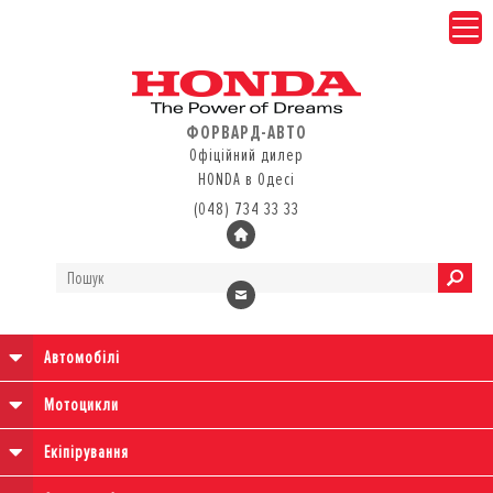
ФОРВАРД-АВТО
Офіційний дилер
HONDA в Одесі
(048) 734 33 33
Автомобілі
Мотоцикли
Екіпірування