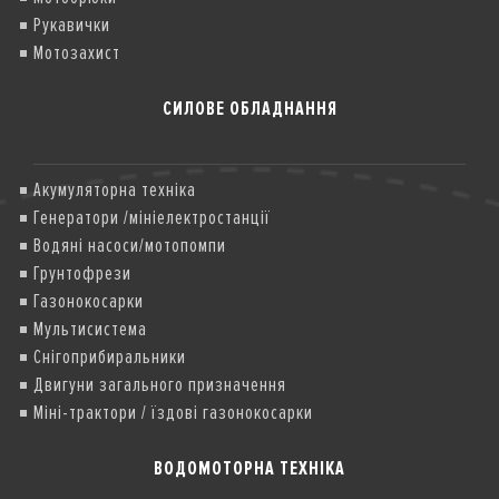
Рукавички
Мотозахист
СИЛОВЕ ОБЛАДНАННЯ
Акумуляторна техніка
Генератори /мініелектростанції
Водяні насоси/мотопомпи
Грунтофрези
Газонокосарки
Мультисистема
Снігоприбиральники
Двигуни загального призначення
Міні-трактори / їздові газонокосарки
ВОДОМОТОРНА ТЕХНІКА