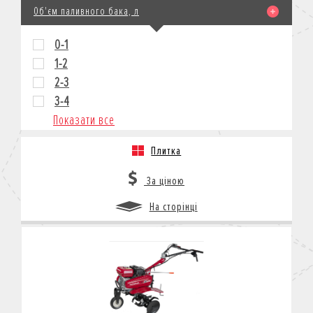
Об'єм паливного бака, л
0-1
1-2
2-3
3-4
Показати все
Плитка
За ціною
На сторінці