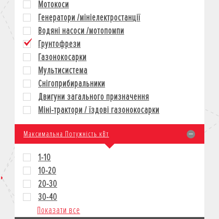
Мотокоси
КРЕДИТ
Генератори /мініелектростанції
СТРАХУВАННЯ
Водяні насоси /мотопомпи
КОРПОРАТИВНИМ КЛІЄНТАМ
Грунтофрези
Газонокосарки
Мультисистема
Снігоприбиральники
Двигуни загального призначення
Міні-трактори / їздові газонокосарки
Максимальна Потужність кВт
1-10
10-20
20-30
30-40
Показати все