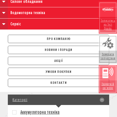
Силове обладнання
Водомоторна техніка
Записатись
Сервіс
на Тест
Драйв
ПРО КОМПАНІЮ
НОВИНИ І ПОРАДИ
Замовити
запчастини
АКЦІЇ
УМОВИ ПОКУПКИ
АВТОМОБІЛІ
КОНТАКТИ
Зворотній
ЛІЗИНГ
зв'язок
КРЕДИТ
Категорії
СТРАХУВАННЯ
КОРПОРАТИВНИМ КЛІЄНТАМ
Аккумуляторна техніка
МОТОЦИКЛИ