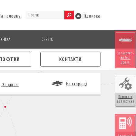
На головну
Підписка
ХНІКА
СЕРВІС
Записатись
на Тест
ПОКУПКИ
КОНТАКТИ
Драйв
На сторінці
За ціною
Замовити
запчастини
М