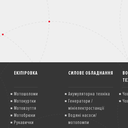
ЕКІПІРОВКА
СИЛОВЕ ОБЛАДНАННЯ
В
ТЕ
Мотошоломи
Акумуляторна техніка
Чо
Мотокуртки
Генератори /
Чо
Мотовзуття
мініелектростанції
Мотобрюки
Водяні насоси/
Рукавички
мотопомпи