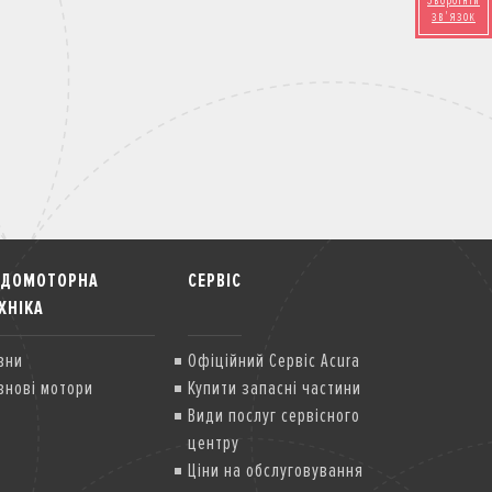
Зворотній
зв'язок
ОДОМОТОРНА
СЕРВІС
ХНІКА
вни
Офіційний Сервіс Acura
внові мотори
Купити запасні частини
Види послуг сервісного
центру
Ціни на обслуговування