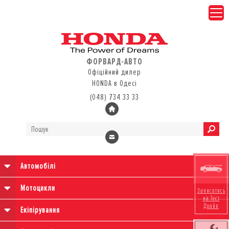
ФОРВАРД-АВТО
Офіційний дилер
HONDA в Одесі
(048) 734 33 33
Автомобілі
Мотоцикли
Записатись
на Тест
Драйв
Екіпірування