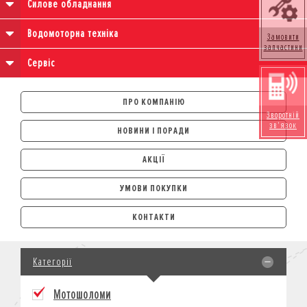
Силове обладнання
Водомоторна техніка
Замовити
запчастини
Сервіс
ПРО КОМПАНІЮ
Зворотній
зв'язок
НОВИНИ І ПОРАДИ
АКЦІЇ
УМОВИ ПОКУПКИ
АВТОМОБІЛІ
КОНТАКТИ
ЛІЗИНГ
КРЕДИТ
Категорії
СТРАХУВАННЯ
КОРПОРАТИВНИМ КЛІЄНТАМ
Мотошоломи
МОТОЦИКЛИ