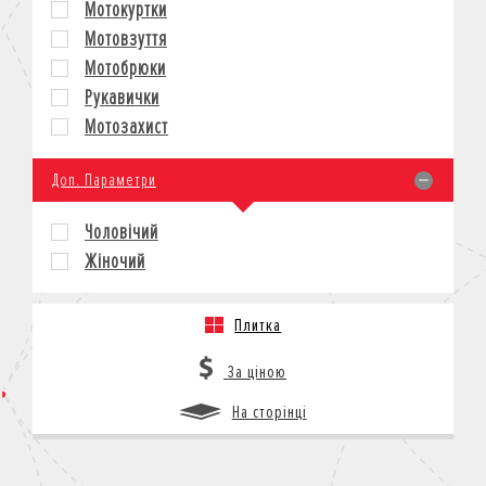
Мотокуртки
КРЕДИТ
Мотовзуття
СТРАХУВАННЯ
Мотобрюки
КОРПОРАТИВНИМ КЛІЄНТАМ
Рукавички
Мотозахист
Доп. Параметри
Чоловічий
Жіночий
Плитка
За ціною
На сторінці