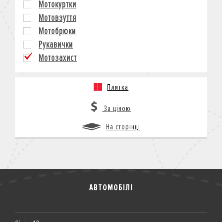
Мотокуртки
КРЕДИТ
Мотовзуття
СТРАХУВАННЯ
Мотобрюки
КОРПОРАТИВНИМ КЛІЄНТАМ
Рукавички
Мотозахист
Плитка
За ціною
На сторінці
АВТОМОБІЛІ