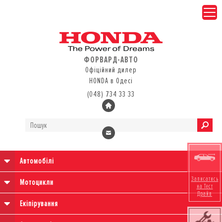
ФОРВАРД-АВТО
Офіційний дилер
HONDA в Одесі
(048) 734 33 33
Автомобілі
Записатись
Мотоцикли
на Тест
Драйв
Екіпірування