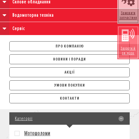
Силове обладнання
Замовити
Водомоторна техніка
запчастини
Сервіс
ПРО КОМПАНІЮ
Зворотній
зв'язок
НОВИНИ І ПОРАДИ
АКЦІЇ
УМОВИ ПОКУПКИ
АВТОМОБІЛІ
КОНТАКТИ
ЛІЗИНГ
КРЕДИТ
Категорії
СТРАХУВАННЯ
КОРПОРАТИВНИМ КЛІЄНТАМ
Мотошоломи
МОТОЦИКЛИ