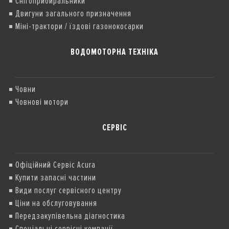
Снігоприбиральники
Двигуни загального призначення
Міні-трактори / їздові газонокосарки
ВОДОМОТОРНА ТЕХНІКА
Човни
Човнові мотори
СЕРВІС
Офіційний Сервіс Acura
Купити запасні частини
Види послуг сервісного центру
Ціни на обслуговування
Передзакупівельна діагностика
Спеціальні сервісні компанії