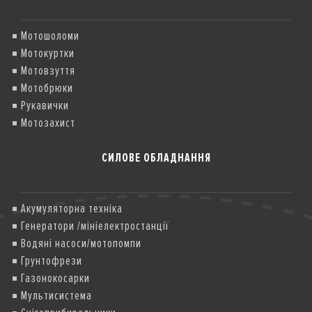
Мотошоломи
Мотокуртки
Мотовзуття
Мотобрюки
Рукавички
Мотозахист
СИЛОВЕ ОБЛАДНАННЯ
Акумуляторна техніка
Генератори /мініелектростанції
Водяні насоси/мотопомпи
Грунтофрези
Газонокосарки
Мультисистема